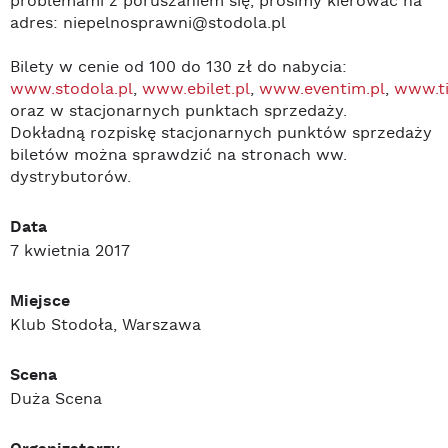
problemami z poruszaniem się, prosimy kierować na
adres: niepelnosprawni@stodola.pl
Bilety w cenie od 100 do 130 zł do nabycia:
www.stodola.pl
,
www.ebilet.pl
,
www.eventim.pl
,
www.ti
oraz w stacjonarnych punktach sprzedaży.
Dokładną rozpiskę stacjonarnych punktów sprzedaży
biletów można sprawdzić na stronach ww.
dystrybutorów.
Data
7 kwietnia 2017
Miejsce
Klub Stodoła, Warszawa
Scena
Duża Scena