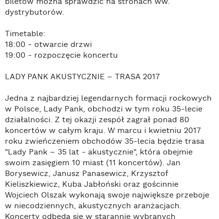
biletów można sprawdzić na stronach ww.
dystrybutorów.
Timetable:
18:00 - otwarcie drzwi
19:00 - rozpoczęcie koncertu
LADY PANK AKUSTYCZNIE – TRASA 2017
Jedna z najbardziej legendarnych formacji rockowych
w Polsce, Lady Pank, obchodzi w tym roku 35-lecie
działalności. Z tej okazji zespół zagrał ponad 80
koncertów w całym kraju. W marcu i kwietniu 2017
roku zwieńczeniem obchodów 35-lecia będzie trasa
"Lady Pank – 35 lat - akustycznie", która obejmie
swoim zasięgiem 10 miast (11 koncertów). Jan
Borysewicz, Janusz Panasewicz, Krzysztof
Kieliszkiewicz, Kuba Jabłoński oraz gościnnie
Wojciech Olszak wykonają swoje największe przeboje
w niecodziennych, akustycznych aranżacjach.
Koncerty odbędą się w starannie wybranych