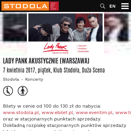
EN
LADY PANK AKUSTYCZNIE (WARSZAWA)
7 kwietnia 2017, piątek
, Klub Stodoła
, Duża Scena
Stodoła
Koncerty
Bilety w cenie od 100 do 130 zł do nabycia:
www.stodola.pl
,
www.ebilet.pl
,
www.eventim.pl
,
www.ti
oraz w stacjonarnych punktach sprzedaży.
Dokładną rozpiskę stacjonarnych punktów sprzedaży