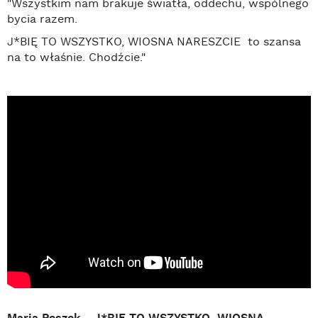
"Wszystkim nam brakuje światła, oddechu, wspólnego
bycia razem.
J*BIĘ TO WSZYSTKO, WIOSNA NARESZCIE to szansa
na to właśnie. Chodźcie."