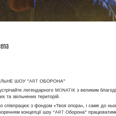
cena
ЛЬНЕ ШОУ “ART ОБОРОНА”
устрічайте легендарного MONATIK з великим благоді
х та звільнених територій.
о співпрацює з фондом «Твоя опора», і саме до ньог
воренням концепції шоу “ART Оборона” працюватиме