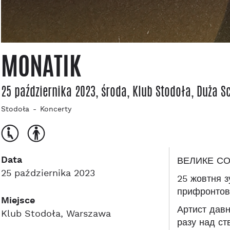
MONATIK
25 października 2023, środa
, Klub Stodoła
, Duża S
Stodoła
Koncerty
Data
ВЕЛИКЕ СО
25 października 2023
25 жовтня з
прифронтови
Miejsce
Артист давн
Klub Stodoła, Warszawa
разу над ст