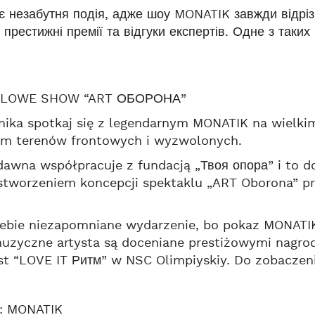
є незабутня подія, адже шоу MONATIK завжди відріз
 престижні премії та відгуки експертів. Одне з таки
OLOWE SHOW “ART ОБОРОНА”
rnika spotkaj się z legendarnym MONATIK na wielk
m terenów frontowych i wyzwolonych.
dawna współpracuje z fundacją „Твоя опора” i to d
tworzeniem koncepcji spektaklu „ART Oborona” pr
iebie niezapomniane wydarzenie, bo pokaz MONATI
zyczne artysta są doceniane prestiżowymi nagrod
t “LOVE IT Ритм” w NSC Olimpiyskiy. Do zobaczeni
r: MONATIK