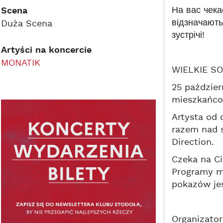
На вас чека
Scena
відзначають
Duża Scena
зустрічі!
Artyści na koncercie
MONATIK
WIELKIE S
25 paździe
mieszkańco
Artysta od 
razem nad s
Direction.
Czeka na C
Programy mu
pokazów jes
Organizato