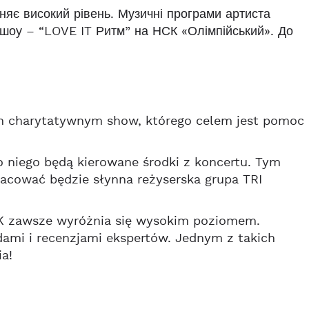
няє високий рівень. Музичні програми артиста
х шоу – “LOVE IT Ритм” на НСК «Олімпійський». До
im charytatywnym show, którego celem jest pomoc
o niego będą kierowane środki z koncertu. Tym
acować będzie słynna reżyserska grupa TRI
K zawsze wyróżnia się wysokim poziomem.
ami i recenzjami ekspertów. Jednym z takich
a!