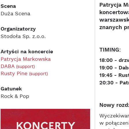
Patrycja 
Scena
koncertową
Duża Scena
warszawski
znanych pr
Organizatorzy
Stodoła Sp. z.o.o.
TIMING:
Artyści na koncercie
Patrycja Markowska
18:00 - drz
DABA
(support)
19:00 - Da
Rusty Pine
(support)
19:45 - Rus
20:30 - Pa
Gatunek
Rock & Pop
Nowy rozdz
Wyczekiwan
w połączeni