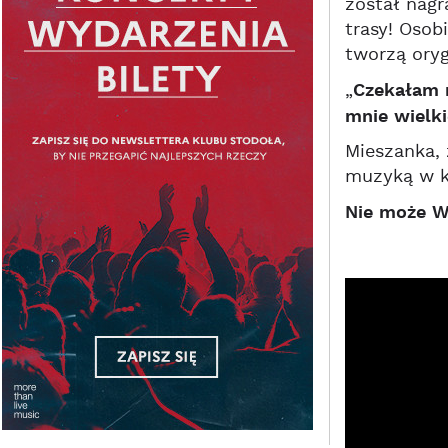
został nagr
trasy! Osob
tworzą oryg
„
Czekałam n
mnie wielki
Mieszanka, 
muzyką w kl
Nie może W