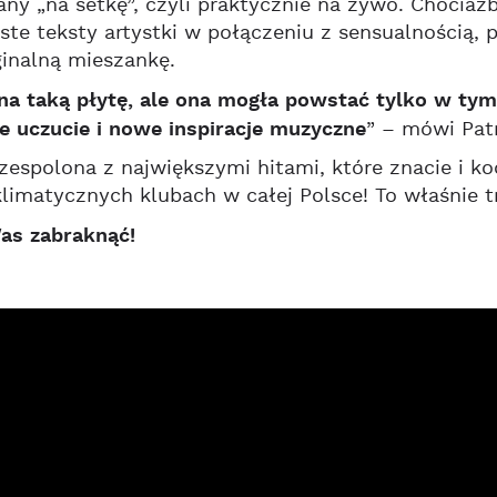
any „na setkę”, czyli praktycznie na żywo. Choci
iste teksty artystki w połączeniu z sensualnością
inalną mieszankę.
a taką płytę, ale ona mogła powstać tylko w tym c
e uczucie i nowe inspiracje muzyczne
” – mówi Patr
zespolona z największymi hitami, które znacie i ko
imatycznych klubach w całej Polsce! To właśnie t
as zabraknąć!