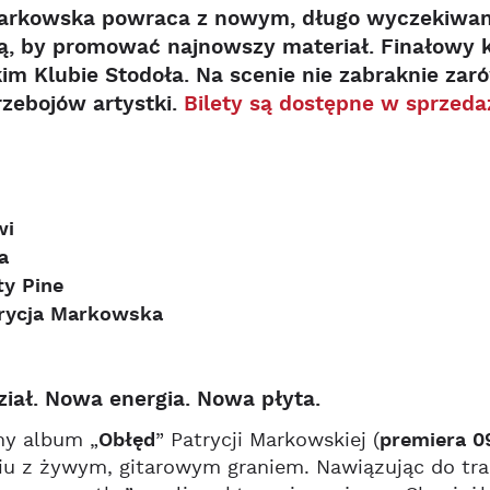
Markowska powraca z nowym, długo wyczekiwan
, by promować najnowszy materiał. Finałowy ko
m Klubie Stodoła. Na scenie nie zabraknie zar
zebojów artystki.
Bilety są dostępne w sprzeda
wi
ba
ty Pine
trycja Markowska
iał. Nowa energia. Nowa płyta.
y album „
Obłęd
” Patrycji Markowskiej (
premiera 0
u z żywym, gitarowym graniem. Nawiązując do trady