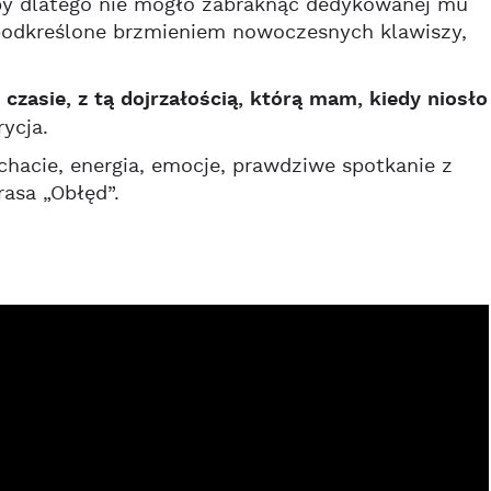
ażby dlatego nie mogło zabraknąć dedykowanej mu
, podkreślone brzmieniem nowoczesnych klawiszy,
zasie, z tą dojrzałością, którą mam, kiedy niosło
ycja.
chacie, energia, emocje, prawdziwe spotkanie z
rasa „Obłęd”.