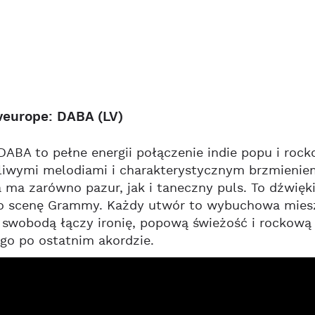
veurope: DABA (LV)
ABA to pełne energii połączenie indie popu i rock
liwymi melodiami i charakterystycznym brzmieniem g
ma zarówno pazur, jak i taneczny puls. To dźwię
 scenę Grammy. Każdy utwór to wybuchowa mieszan
 swobodą łączy ironię, popową świeżość i rockową 
go po ostatnim akordzie.