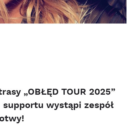
ł trasy „OBŁĘD TOUR 2025”
i supportu wystąpi zespół
Łotwy!