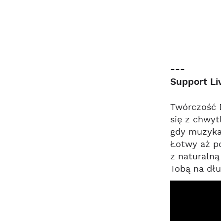
---
Support Li
Twórczość D
się z chwyt
gdy muzyka 
Łotwy aż po
z naturalną
Tobą na dłu