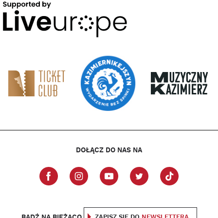
DOŁĄCZ DO NAS NA
BĄDŹ NA BIEŻĄCO
ZAPISZ SIĘ DO
NEWSLETTERA