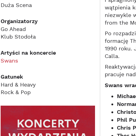
i spragnio
Duża Scena
wątpienia k
niezwykle 
Organizatorzy
from the Mo
Go Ahead
Po rozpadzi
Klub Stodoła
formację Th
1990 roku. 
Artyści na koncercie
Calla.
Swans
Reaktywacja
pracuje na
Gatunek
Hard & Heavy
Swans wrac
Rock & Pop
Michae
Norma
Christ
Phil Pu
Chris 
Thor H