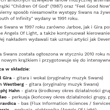
nych ambitnych dźwięków fanów muzycznej alterna
rążki "Children Of God" (1987) oraz "Feel Good No
wierny sposób niesamowite występy Swans na żywo.
uth of Infinity" wydany w 1991 roku.
e Swans w 1997 roku zarówno Jarboe, jak i Gira poś
e Angels Of Light, a także kontynuował kierowani
Jej nakładem wydawali tak uznani artyści jak Deve
 Swans została ogłoszona w styczniu 2010 roku na
d nowym krążkiem i przygotowuje się do intensywn
a w składzie:
l Gira
- gitara i wokal (oryginalny muzyk Swans)
n Westberg
- gitara (oryginalny muzyk Swans)
ophj Hahn
- giatra (środkowy okres działalności gr
leo
- perkusja (końcowy okres działalności grupy,
Pravdica
- bas (Flux Information Sciences / Services
arris