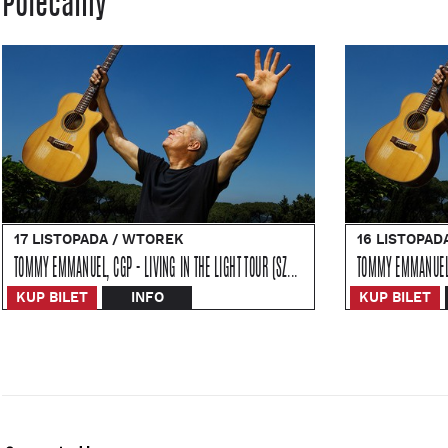
Polecamy
17 LISTOPADA / WTOREK
16 LISTOPAD
TOMMY EMMANUEL, CGP - LIVING IN THE LIGHT TOUR (SZCZECIN)
KUP BILET
INFO
KUP BILET