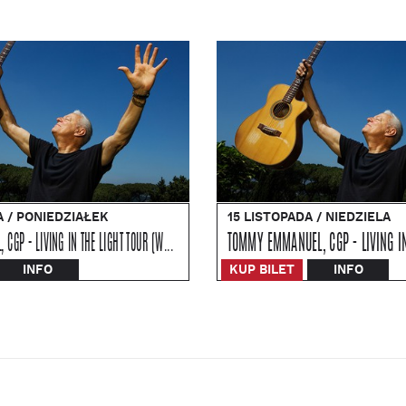
A / PONIEDZIAŁEK
15 LISTOPADA / NIEDZIELA
TOMMY EMMANUEL, CGP - LIVING IN THE LIGHT TOUR (WROCŁAW)
TOMMY EMMANUEL, CGP - LIVING IN
INFO
KUP BILET
INFO