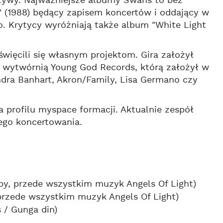
tywy. Najważniejsze albumy Swans to bez
w" (1988) będący zapisem koncertów i oddający w
 Krytycy wyróżniają także album "White Light
więcili się własnym projektom. Gira założył
e wytwórnią Young God Records, którą założył w
ndra Banhart, Akron/Family, Lisa Germano czy
 profilu myspace formacji. Aktualnie zespół
ego koncertowania.
upy, przede wszystkim muzyk Angels Of Light)
 przede wszystkim muzyk Angels Of Light)
 / Gunga din)