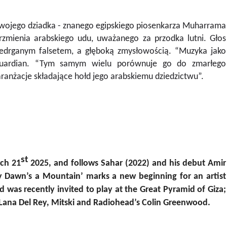
 swojego dziadka - znanego egipskiego piosenkarza Muharrama
rzmienia arabskiego udu, uważanego za przodka lutni. Głos
zedrganym falsetem, a głęboką zmysłowością. “Muzyka jako
 Guardian. “Tym samym wielu porównuje go do zmarłego
ranżacje składające hołd jego arabskiemu dziedzictwu”.
st
rch 21
2025, and follows Sahar (2022) and his debut Amir
ry Dawn’s a Mountain’ marks a new beginning for an artist
 was recently invited to play at the Great Pyramid of Giza;
, Lana Del Rey, Mitski and Radiohead’s Colin Greenwood.