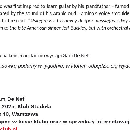
 was first inspired to learn guitar by his grandfather – fam
illared by the sound of his Arabic oud. Tamino’s voice smould
etto the next. “
Using music to convey deeper messages is key 
 to the late American singer Jeff Buckley, but with orchestral
tu na koncercie Tamino wystąpi Sam De Nef.
asówkę podamy w tygodniu, w którym odbędzie się wyda
am De Nef
 2025, Klub Stodoła
o 10, Warszawa
ępne w kasie klubu oraz w sprzedaży internetowej
club.pl