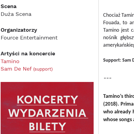
Scena
Duża Scena
Chociaż Tamin
Fouada, to ar
Organizatorzy
Tamino jest 
Fource Entertainment
nośnik głębs
amerykańskieg
Artyści na koncercie
Tamino
Support: Sam 
Sam De Nef
(support)
---
Tamino’s
thir
(2018). Prima
who already h
whose songs a