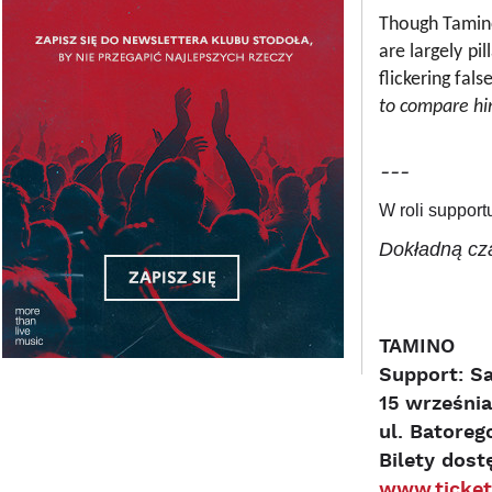
Though Tamino
are largely p
flickering fals
to compare him
---
W roli suppor
Dokładną cz
TAMINO
Support: S
15 września
ul. Batoreg
Bilety dost
www.ticket