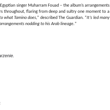
ed Egyptian singer Muharram Fouad – the album’s arrangements
ers throughout, flaring from deep and sultry one moment to a
to what Tamino does,
” described The Guardian. “
It’s led many
 arrangements nodding to his Arab lineage.
”
rzenie.
: