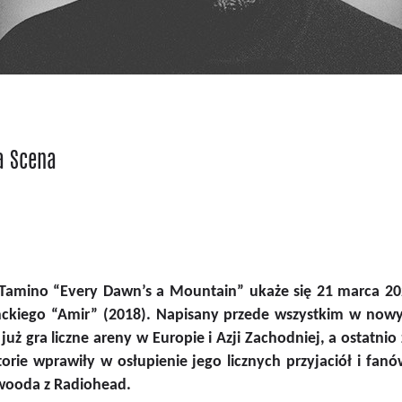
a Scena
 Tamino “Every Dawn’s a Mountain” ukaże się 21 marca 202
nckiego “Amir” (2018). Napisany przede wszystkim w no
y już gra liczne areny w Europie i Azji Zachodniej, a ostat
storie wprawiły w osłupienie jego licznych przyjaciół i fa
wooda z Radiohead.