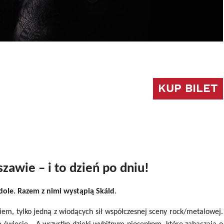
KUP BILET
awie – i to dzień po dniu!
.
ole. Razem z nimi wystąpią Skáld
iem, tylko jedną z wiodących sił współczesnej sceny rock/metalowej.