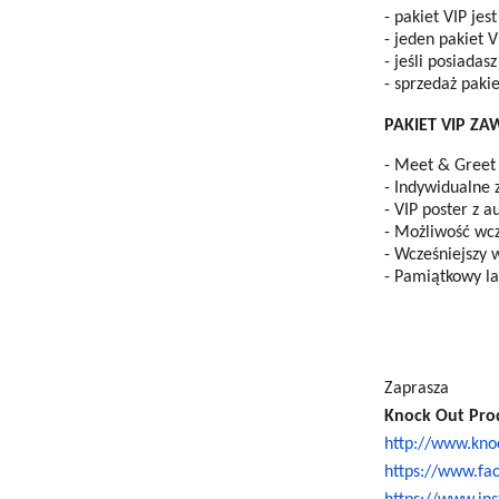
- pakiet VIP je
- jeden pakiet 
- jeśli posiada
- sprzedaż paki
PAKIET VIP ZA
- Meet & Greet
- Indywidualne 
- VIP poster z
- Możliwość wcz
- Wcześniejszy 
- Pamiątkowy l
Zaprasza
Knock Out Pro
http://www.kno
https://www.fa