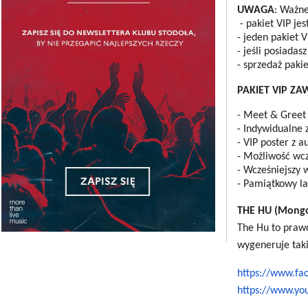
UWAGA
: Ważne
- pakiet VIP je
- jeden pakiet 
- jeśli posiada
- sprzedaż paki
PAKIET VIP ZA
- Meet & Greet
- Indywidualne 
- VIP poster z
- Możliwość wcz
- Wcześniejszy 
- Pamiątkowy l
THE HU (Mongo
The Hu to prawd
wygeneruje taki
https://www.fac
https://www.y