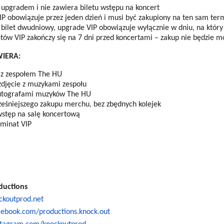
st upgradem i nie zawiera biletu wstępu na koncert
VIP obowiązuje przez jeden dzień i musi być zakupiony na ten sam term
sz bilet dwudniowy, upgrade VIP obowiązuje wyłącznie w dniu, na który
etów VIP zakończy się na 7 dni przed koncertami – zakup nie będzie 
WIERA:
 z zespołem The HU
zdjęcie z muzykami zespołu
 autografami muzyków The HU
eśniejszego zakupu merchu, bez zbędnych kolejek
wstęp na salę koncertową
aminat VIP
ductions
ckoutprod.net
cebook.com/productions.knock.out