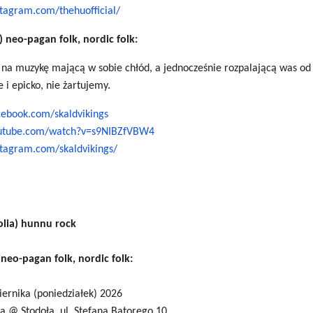
tagram.com/thehuofficial/
 neo-pagan folk, nordic folk:
ę na muzykę mającą w sobie chłód, a jednocześnie rozpalającą was od
 i epicko, nie żartujemy.
cebook.com/skaldvikings
outube.com/watch?v=s9NIBZfVBW4
stagram.com/skaldvikings/
lia) hunnu rock
 neo-pagan folk, nordic folk:
iernika (poniedziałek) 2026
a @ Stodoła, ul. Stefana Batorego 10