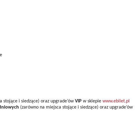
ce
a stojące i siedzące) oraz upgrade’ów
VIP
w sklepie
www.ebilet.pl
niowych
(zarówno na miejsca stojące i siedzące) oraz upgrade’ów