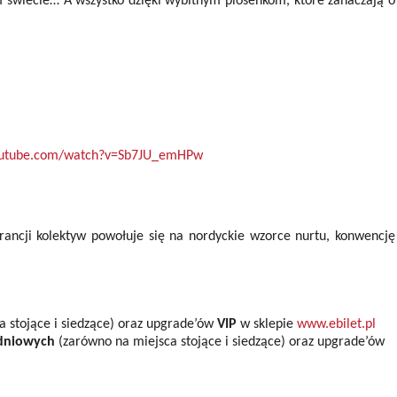
 świecie… A wszystko dzięki wybitnym piosenkom, które zahaczają o
outube.com/watch?v=Sb7JU_emHPw
 Francji kolektyw powołuje się na nordyckie wzorce nurtu, konwencję
a stojące i siedzące) oraz upgrade’ów
VIP
w sklepie
www.ebilet.pl
niowych
(zarówno na miejsca stojące i siedzące) oraz upgrade’ów