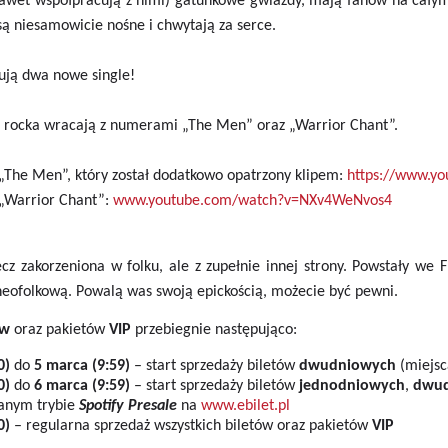
nawet współpracują z nimi) gatunkowe gwiazdy, mają fanów na całym
 są niesamowicie nośne i chwytają za serce.
ują dwa nowe single!
u rocka wracają z numerami „The Men” oraz „Warrior Chant”.
„The Men”, który został dodatkowo opatrzony klipem:
https://www.y
 „Warrior Chant”:
www.youtube.com/watch?v=NXv4WeNvos4
ecz zakorzeniona w folku, ale z zupełnie innej strony. Powstały we
eofolkową. Powalą was swoją epickością, możecie być pewni.
ów
oraz pakietów
VIP
przebiegnie następująco:
0)
do
5 marca (9:59)
– start sprzedaży biletów
dwudniowych
(miejsc
0)
do
6 marca (9:59)
– start sprzedaży biletów
jednodniowych
,
dwud
anym trybie
Spotify Presale
na
www.ebilet.pl
0)
– regularna sprzedaż wszystkich biletów oraz pakietów
VIP