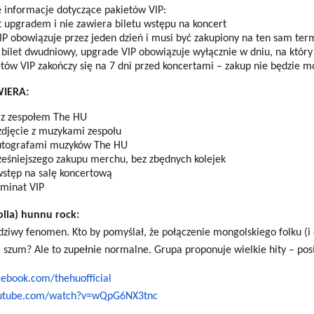
 informacje dotyczące pakietów VIP:
st upgradem i nie zawiera biletu wstępu na koncert
VIP obowiązuje przez jeden dzień i musi być zakupiony na ten sam term
sz bilet dwudniowy, upgrade VIP obowiązuje wyłącznie w dniu, na który
etów VIP zakończy się na 7 dni przed koncertami – zakup nie będzie 
WIERA:
 z zespołem The HU
zdjęcie z muzykami zespołu
 autografami muzyków The HU
eśniejszego zakupu merchu, bez zbędnych kolejek
wstęp na salę koncertową
aminat VIP
lia) hunnu rock:
ziwy fenomen. Kto by pomyślał, że połączenie mongolskiego folku (
 szum? Ale to zupełnie normalne. Grupa proponuje wielkie hity – posłu
ebook.com/thehuofficial
outube.com/watch?v=wQpG6NX3tnc