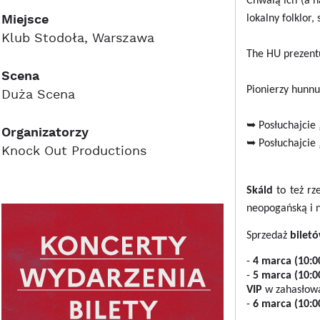
Chwalą ich (a 
Miejsce
lokalny folklor,
Klub Stodoła, Warszawa
The HU
prezent
Scena
Pionierzy hunn
Duża Scena
➥ Posłuchajcie 
Organizatorzy
➥ Posłuchajcie
Knock Out Productions
Skáld
to też rz
neopogańską i n
Sprzedaż
bilet
-
4 marca (10:0
-
5 marca (10:0
VIP
w zahasłow
-
6 marca (10:0