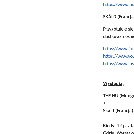
https://www.ins
SKÁLD (Francja)
Przygotujcie si
duchowo, nośnie
https://www.fa
https://www.y
https://www.in
Wystąpią:
THE HU (Mongo
+
Skáld (Francja)
Kiedy
: 19 paźdz
Gdzie
: Warszaw