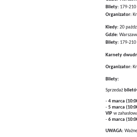
Bilety
: 179-210 
Organizator
:
Kn
Kiedy
: 20 paźd
Gdzie
: Warszaw
Bilety
: 179-210 
Karnety dwudn
Organizator
:
Kn
Bilety:
Sprzedaż
bilet
-
4 marca (10:0
-
5 marca (10:0
VIP
w zahasłow
-
6 marca (10:0
UWAGA
: Ważne