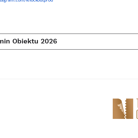
stagram.com/knockoutprod
min Obiektu 2026