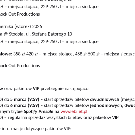
zł – miejsca stojące, 229-250 zł – miejsca siedzące
ock Out Productions
ziernika (wtorek) 2026
a @ Stodoła, ul. Stefana Batorego 10
zł – miejsca stojące, 229-250 zł – miejsca siedzące
iowe:
358 zł-420 zł – miejsca stojące, 458 zł-500 zł – miejsca siedzą
ock Out Productions
ów
oraz pakietów
VIP
przebiegnie następująco:
0)
do
5 marca (9:59)
– start sprzedaży biletów
dwudniowych
(miejsc
0)
do
6 marca (9:59)
– start sprzedaży biletów
jednodniowych
,
dwud
anym trybie
Spotify Presale
na
www.ebilet.pl
0)
– regularna sprzedaż wszystkich biletów oraz pakietów
VIP
 informacje dotyczące pakietów VIP: