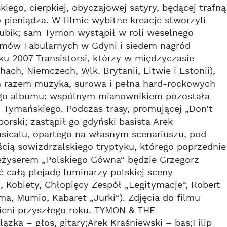
ego, cierpkiej, obyczajowej satyry, będącej trafną
 pieniądza. W filmie wybitne kreacje stworzyli
akubik; sam Tymon wystąpił w roli weselnego
ilmów Fabularnych w Gdyni i siedem nagród
u 2007 Transistorsi, którzy w międzyczasie
hach, Niemczech, Wlk. Brytanii, Litwie i Estonii),
Tym razem muzyka, surowa i pełna hard-rockowych
szego albumu; wspólnym mianownikiem pozostała
 Tymańskiego. Podczas trasy, promującej „Don’t
rski; zastąpił go gdyński basista Arek
sicalu, opartego na własnym scenariuszu, pod
cią sowizdrzalskiego tryptyku, którego poprzednie
 Reżyserem „Polskiego Gówna“ będzie Grzegorz
 całą plejadę luminarzy polskiej sceny
t, Kobiety, Chłopięcy Zespół „Legitymacje“, Robert
a, Mumio, Kabaret „Jurki“). Zdjęcia do filmu
sieni przyszłego roku. TYMON & THE
ka – głos, gitary;Arek Kraśniewski – bas;Filip