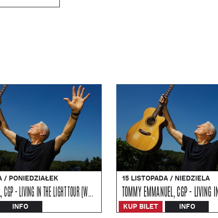
A / PONIEDZIAŁEK
15 LISTOPADA / NIEDZIELA
TOMMY EMMANUEL, CGP - LIVING IN THE LIGHT TOUR (WROCŁAW)
TOMMY EMMANUEL, CGP - LIVING IN
INFO
KUP BILET
INFO