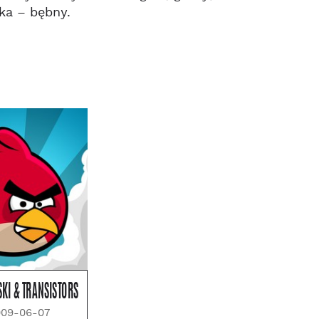
ka – bębny.
KI & TRANSISTORS
009-06-07