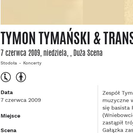
TYMON TYMAŃSKI & TRAN
7 czerwca 2009, niedziela
,
, Duża Scena
Stodoła
Koncerty
Data
Zespół Tymo
7 czerwca 2009
muzyczne wa
się basista
(Wniebowcię
Miejsce
zastąpił tr
Gałązka zas
Scena