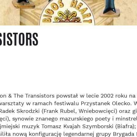
SISTORS
n & The Transistors powstał w lecie 2002 roku n
rsztaty w ramach festiwalu Przystanek Olecko. W 
 Radek Skrodzki (Frank Rubel, Wniebowcięci) oraz gi
ci), synowie znanego mazurskiego poety i minstrel
ójmiejski muzyk Tomasz Kvajah Szymborski (Biafra)
iliła nową konfigurację legendarnej grupy Brygad