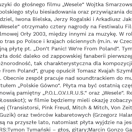
zyki do głośnego filmu „Wesele“ Wojtka Smarzowski
polskiego stylu biesiadowania oraz przywiązania do
dziel, Iwona Bielska, Jerzy Rogalski i Arkadiusz J
„Wesele“ otrzymało cztery nagrody na Festiwalu F
lmowej Orły 2003, między innymi za muzykę. W rok
ro tras po Polsce i krajach ościennych (m.in. w Czec
ejną płytę pt. „Don’t Panic! We’re From Poland“. 
szła dość daleko od zappowskiej fanaberii pierw
óżnorodność, tak charakterystyczna dla kompozycji
e From Poland“, grupę opuścił Tomasz Kvajah Szymbo
. Obecnie zespół pracuje nad soundtrackiem do mu
tułem „Polskie Gówno“. Płyta ma być ostatnią częś
nowią pamiętny „P.O.L.O.V.I.R.U.S.“ oraz „Wesele“.
Łossskot); w filmie będziemy mieli okazję zobaczyć
ej (Transistorsi, Pink Freud, Mitch & Mitch, Von Zei
 Guzik) oraz twórców kabaretowych (Grzegorz Halam
ą na przyszłe lato, natomiast płyta wyjdzie na je
:Tymon Tymański – głos, gitary;Marcin Gonzo Galąz