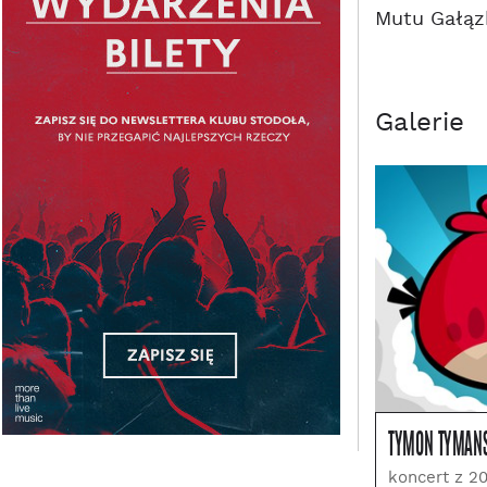
Mutu Gałąz
Galerie
TYMON TYMAŃS
koncert z 2