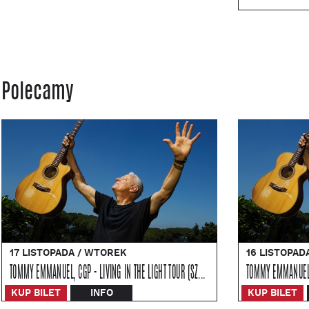
Polecamy
17 LISTOPADA / WTOREK
16 LISTOPAD
TOMMY EMMANUEL, CGP - LIVING IN THE LIGHT TOUR (SZCZECIN)
KUP BILET
INFO
KUP BILET