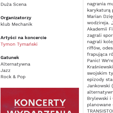
nagrania mu
Duża Scena
karykaturą 
Marian Dzię
Organizatorzy
wodzireja. 
klub Mechanik
Akademii Fi
zagrali spo
Artyści na koncercie
nagrali kol
Tymon Tymański
riffów, ode
frapująca r
Gatunek
Panic! We’r
Alternatywna
Kraśniewski
Jazz
swojskim ty
Rock & Pop
epizody sta
Jankowski (
alternatywn
Brylewski i
planowane s
TRANSISTORS