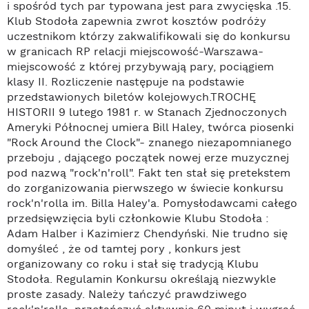
i spośród tych par typowana jest para zwycięska .15.
Klub Stodoła zapewnia zwrot kosztów podróży
uczestnikom którzy zakwalifikowali się do konkursu
w granicach RP relacji miejscowość-Warszawa-
miejscowość z której przybywają pary, pociągiem
klasy II. Rozliczenie następuje na podstawie
przedstawionych biletów kolejowych.TROCHĘ
HISTORII 9 lutego 1981 r. w Stanach Zjednoczonych
Ameryki Północnej umiera Bill Haley, twórca piosenki
"Rock Around the Clock"- znanego niezapomnianego
przeboju , dającego początek nowej erze muzycznej
pod nazwą "rock'n'roll". Fakt ten stał się pretekstem
do zorganizowania pierwszego w świecie konkursu
rock'n'rolla im. Billa Haley'a. Pomysłodawcami całego
przedsięwzięcia byli członkowie Klubu Stodoła :
Adam Halber i Kazimierz Chendyński. Nie trudno się
domyśleć , że od tamtej pory , konkurs jest
organizowany co roku i stał się tradycją Klubu
Stodoła. Regulamin Konkursu określają niezwykle
proste zasady. Należy tańczyć prawdziwego