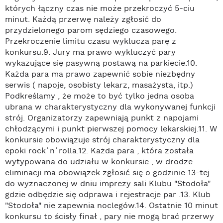
których łączny czas nie może przekroczyć 5-ciu
minut. Każdą przerwę należy zgłosić do
przydzielonego parom sędziego czasowego.
Przekroczenie limitu czasu wyklucza parę z
konkursu.9. Jury ma prawo wykluczyć pary
wykazujące się pasywną postawą na parkiecie.10.
Każda para ma prawo zapewnić sobie niezbędny
serwis ( napoje, osobisty lekarz, masażysta, itp.)
Podkreślamy , że może to być tylko jedna osoba
ubrana w charakterystyczny dla wykonywanej funkcji
strój. Organizatorzy zapewniają punkt z napojami
chłodzącymi i punkt pierwszej pomocy lekarskiej.11. W
konkursie obowiązuje strój charakterystyczny dla
epoki rock`n`rolla.12. Każda para , która została
wytypowana do udziału w konkursie , w drodze
eliminacji ma obowiązek zgłosić się o godzinie 13-tej
do wyznaczonej w dniu imprezy sali Klubu "Stodoła"
gdzie odbędzie się odprawa i rejestracje par .13. Klub
"Stodoła" nie zapewnia noclegów.14. Ostatnie 10 minut
konkursu to ścisły finał , pary nie mogą brać przerwy