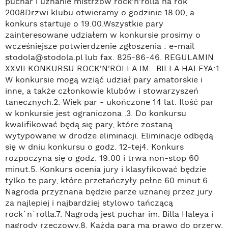
puchar i uznanie mistrzów rock'n'rolla na rok
2008Drzwi klubu otwieramy o godzinie 18.00, a
konkurs startuje o 19.00.Wszystkie pary
zainteresowane udziałem w konkursie prosimy o
wcześniejsze potwierdzenie zgłoszenia : e-mail
stodola@stodola.pl lub fax. 825-86-46. REGULAMIN
XXVII KONKURSU ROCK'N'ROLLA IM . BILLA HALEYA:1.
W konkursie mogą wziąć udział pary amatorskie i
inne, a także członkowie klubów i stowarzyszeń
tanecznych.2. Wiek par - ukończone 14 lat. Ilość par
w konkursie jest ograniczona .3. Do konkursu
kwalifikować będą się pary, które zostaną
wytypowane w drodze eliminacji. Eliminacje odbędą
się w dniu konkursu o godz. 12-tej4. Konkurs
rozpoczyna się o godz. 19:00 i trwa non-stop 60
minut.5. Konkurs ocenia jury i klasyfikować będzie
tylko te pary, które przetańczyły pełne 60 minut.6.
Nagroda przyznana będzie parze uznanej przez jury
za najlepiej i najbardziej stylowo tańczącą
rock`n`rolla.7. Nagrodą jest puchar im. Billa Haleya i
nagrody rzeczowy.8. Każda para ma prawo do przerw,