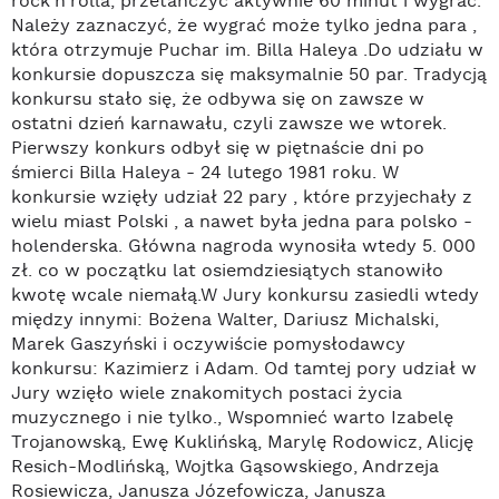
rock'n'rolla, przetańczyć aktywnie 60 minut i wygrać.
Należy zaznaczyć, że wygrać może tylko jedna para ,
która otrzymuje Puchar im. Billa Haleya .Do udziału w
konkursie dopuszcza się maksymalnie 50 par. Tradycją
konkursu stało się, że odbywa się on zawsze w
ostatni dzień karnawału, czyli zawsze we wtorek.
Pierwszy konkurs odbył się w piętnaście dni po
śmierci Billa Haleya - 24 lutego 1981 roku. W
konkursie wzięły udział 22 pary , które przyjechały z
wielu miast Polski , a nawet była jedna para polsko -
holenderska. Główna nagroda wynosiła wtedy 5. 000
zł. co w początku lat osiemdziesiątych stanowiło
kwotę wcale niemałą.W Jury konkursu zasiedli wtedy
między innymi: Bożena Walter, Dariusz Michalski,
Marek Gaszyński i oczywiście pomysłodawcy
konkursu: Kazimierz i Adam. Od tamtej pory udział w
Jury wzięło wiele znakomitych postaci życia
muzycznego i nie tylko., Wspomnieć warto Izabelę
Trojanowską, Ewę Kuklińską, Marylę Rodowicz, Alicję
Resich-Modlińską, Wojtka Gąsowskiego, Andrzeja
Rosiewicza, Janusza Józefowicza, Janusza