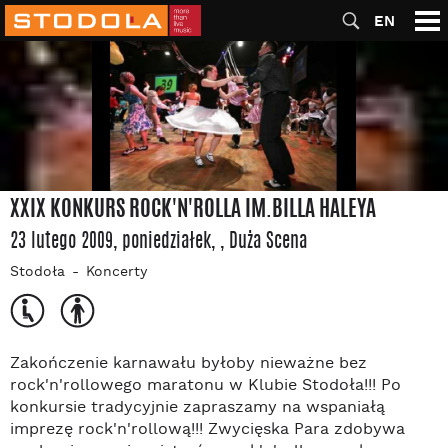
EN
XXIX KONKURS ROCK'N'ROLLA IM.BILLA HALEYA
23 lutego 2009, poniedziałek
,
, Duża Scena
Stodoła
Koncerty
Zakończenie karnawału byłoby nieważne bez
rock'n'rollowego maratonu w Klubie Stodoła!!! Po
konkursie tradycyjnie zapraszamy na wspaniałą
imprezę rock'n'rollową!!! Zwycięska Para zdobywa