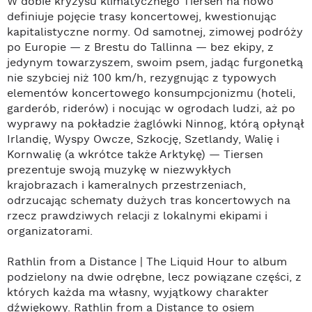
W dobie kryzysu klimatycznego Tiersen na nowo
definiuje pojęcie trasy koncertowej, kwestionując
kapitalistyczne normy. Od samotnej, zimowej podróży
po Europie — z Brestu do Tallinna — bez ekipy, z
jedynym towarzyszem, swoim psem, jadąc furgonetką
nie szybciej niż 100 km/h, rezygnując z typowych
elementów koncertowego konsumpcjonizmu (hoteli,
garderób, riderów) i nocując w ogrodach ludzi, aż po
wyprawy na pokładzie żaglówki Ninnog, którą opłynął
Irlandię, Wyspy Owcze, Szkocję, Szetlandy, Walię i
Kornwalię (a wkrótce także Arktykę) — Tiersen
prezentuje swoją muzykę w niezwykłych
krajobrazach i kameralnych przestrzeniach,
odrzucając schematy dużych tras koncertowych na
rzecz prawdziwych relacji z lokalnymi ekipami i
organizatorami.
Rathlin from a Distance | The Liquid Hour to album
podzielony na dwie odrębne, lecz powiązane części, z
których każda ma własny, wyjątkowy charakter
dźwiękowy. Rathlin from a Distance to osiem