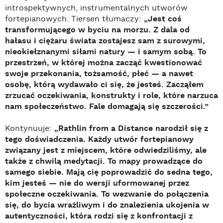
introspektywnych, instrumentalnych utworów
fortepianowych. Tiersen tłumaczy:
„Jest coś
transformującego w byciu na morzu. Z dala od
hałasu i ciężaru świata zostajesz sam z surowymi,
nieokiełznanymi siłami natury — i samym sobą. To
przestrzeń, w której można zacząć kwestionować
swoje przekonania, tożsamość, płeć — a nawet
osobę, którą wydawało ci się, że jesteś. Zacząłem
zrzucać oczekiwania, konstrukty i role, które narzuca
nam społeczeństwo. Fale domagają się szczerości.”
Kontynuuje:
„Rathlin from a Distance narodził się z
tego doświadczenia. Każdy utwór fortepianowy
związany jest z miejscem, które odwiedziliśmy, ale
także z chwilą medytacji. To mapy prowadzące do
samego siebie. Mają cię poprowadzić do sedna tego,
kim jesteś — nie do wersji uformowanej przez
społeczne oczekiwania. To wezwanie do połączenia
się, do bycia wrażliwym i do znalezienia ukojenia w
autentyczności, która rodzi się z konfrontacji z