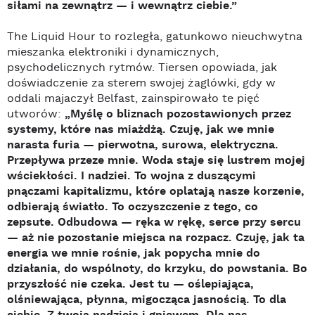
siłami na
zewnątrz — i wewnątrz ciebie.”
The Liquid Hour to rozległa, gatunkowo nieuchwytna
mieszanka elektroniki i dynamicznych,
psychodelicznych rytmów. Tiersen opowiada, jak
doświadczenie za sterem swojej żaglówki, gdy w
oddali majaczył Belfast, zainspirowało te pięć
utworów:
„Myślę o bliznach pozostawionych przez
systemy, które nas miażdżą. Czuję, jak we mnie
narasta furia — pierwotna, surowa, elektryczna.
Przepływa przeze mnie. Woda staje się lustrem mojej
wściekłości. I nadziei. To wojna z duszącymi
pnączami kapitalizmu, które oplatają nasze korzenie,
odbierają światło. To oczyszczenie z tego, co
zepsute. Odbudowa — ręka w rękę, serce przy sercu
— aż nie pozostanie miejsca na rozpacz. Czuję, jak ta
energia we mnie rośnie, jak popycha mnie do
działania, do wspólnoty, do krzyku, do powstania. Bo
przyszłość nie czeka. Jest tu — oślepiająca,
olśniewająca, płynna, migocząca jasnością. To dla