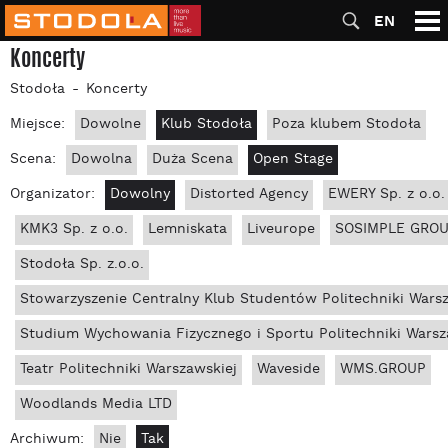
EN
Koncerty
Stodoła
Koncerty
Miejsce:
Dowolne
Klub Stodoła
Poza klubem Stodoła
Scena:
Dowolna
Duża Scena
Open Stage
Organizator:
Dowolny
Distorted Agency
EWERY Sp. z o.o.
KMK3 Sp. z o.o.
Lemniskata
Liveurope
SOSIMPLE GROUP
Stodoła Sp. z.o.o.
Stowarzyszenie Centralny Klub Studentów Politechniki Wars
Studium Wychowania Fizycznego i Sportu Politechniki Warsz
Teatr Politechniki Warszawskiej
Waveside
WMS.GROUP
Woodlands Media LTD
Archiwum:
Nie
Tak