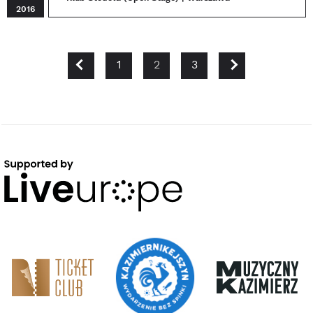
2016
POPRZEDNIA
NASTĘPNA
1
2
3