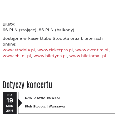
Bilety:
66 PLN (stojące), 86 PLN (balkony)
dostępne w kasie klubu Stodoła oraz bileteriach
online:
www.stodola.pl
,
www.ticketpro.pl
,
www.eventim.pl
,
www.ebilet.pl
,
www.biletyna.pl
,
www.biletomat.pl
Dotyczy koncertu
SO
DAWID KWIATKOWSKI
19
MAR
Klub Stodoła | Warszawa
2016