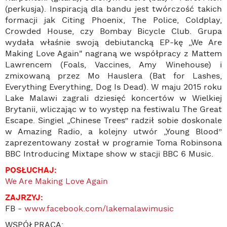
(perkusja). Inspiracją dla bandu jest twórczość takich
formacji jak Citing Phoenix, The Police, Coldplay,
Crowded House, czy Bombay Bicycle Club. Grupa
wydała właśnie swoją debiutancką EP-kę „We Are
Making Love Again" nagraną we współpracy z Mattem
Lawrencem (Foals, Vaccines, Amy Winehouse) i
zmixowaną przez Mo Hauslera (Bat for Lashes,
Everything Everything, Dog Is Dead). W maju 2015 roku
Lake Malawi zagrali dziesięć koncertów w Wielkiej
Brytanii, wliczając w to występ na festiwalu The Great
Escape. Singiel „Chinese Trees” radził sobie doskonale
w Amazing Radio, a kolejny utwór „Young Blood”
zaprezentowany został w programie Toma Robinsona
BBC Introducing Mixtape show w stacji BBC 6 Music.
POSŁUCHAJ:
We Are Making Love Again
ZAJRZYJ:
FB -
www.facebook.com/lakemalawimusic
WSPÓŁPRACA: