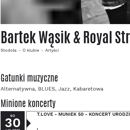
Bartek Wąsik & Royal St
Stodoła
O klubie
Artyści
Gatunki muzyczne
Alternatywna, BLUES, Jazz, Kabaretowa
Minione koncerty
T.LOVE - MUNIEK 50 - KONCERT UROD
SO
30
|