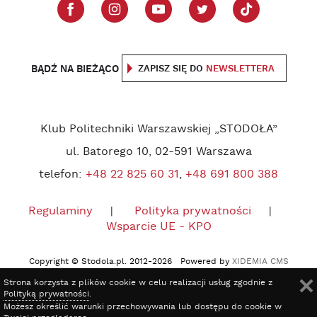
BĄDŹ NA BIEŻĄCO
ZAPISZ SIĘ DO
NEWSLETTERA
Klub Politechniki Warszawskiej „STODOŁA”
ul. Batorego 10, 02-591 Warszawa
telefon:
+48 22 825 60 31
,
+48 691 800 388
Regulaminy
Polityka prywatności
Wsparcie UE - KPO
Copyright © Stodola.pl. 2012-2026 Powered by
XIDEMIA CMS
Strona korzysta z plików cookie w celu realizacji usług zgodnie z
Polityką prywatności
.
Możesz określić warunki przechowywania lub dostępu do cookie w