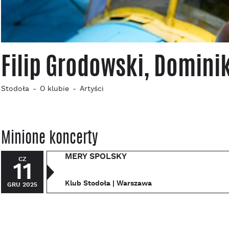
Filip Grodowski, Domini
Stodoła
O klubie
Artyści
Minione koncerty
MERY SPOLSKY
CZ
11
Klub Stodoła | Warszawa
GRU 2025