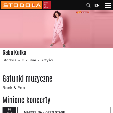
EN
Gaba Kulka
Stodoła
O klubie
Artyści
Gatunki muzyczne
Rock & Pop
Minione koncerty
PI
MARCELINA - OPEN STAGE