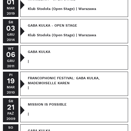
01
MAR
Klub Stodoła (Open Stage) | Warszawa
2019
ŚR
GABA KULKA - OPEN STAGE
03
GRU
Klub Stodoła (Open Stage) | Warszawa
2014
WT
GABA KULKA
06
GRU
|
2011
PI
FRANCOPHONIC FESTIVAL: GABA KULKA,
19
MADEMOISELLE KAREN
MAR
|
2010
ŚR
MISSION IS POSSIBLE
21
PAŹ
|
2009
SO
GABA KULKA