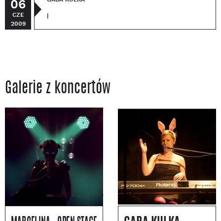
06
CZE
|
2009
Galerie z koncertów