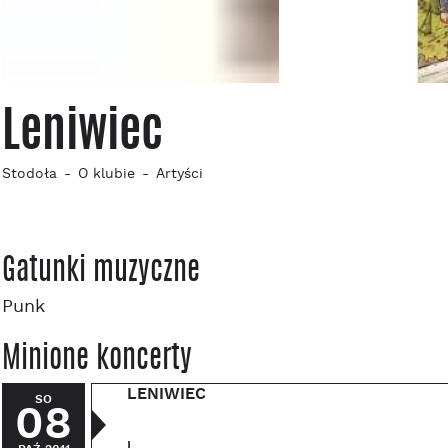
Leniwiec
Stodoła
O klubie
Artyści
Gatunki muzyczne
Punk
Minione koncerty
LENIWIEC
SO
08
|