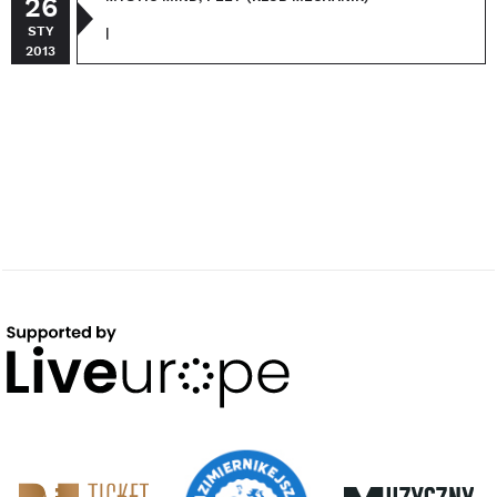
26
STY
|
2013