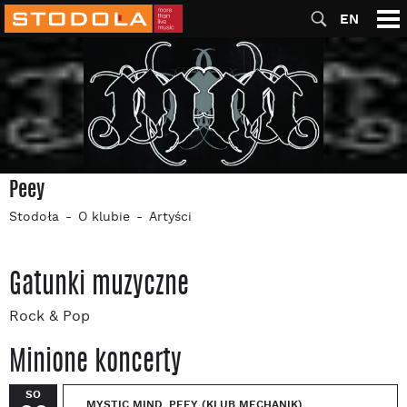
EN
Peey
Stodoła
O klubie
Artyści
Gatunki muzyczne
Rock & Pop
Minione koncerty
SO
MYSTIC MIND, PEEY (KLUB MECHANIK)