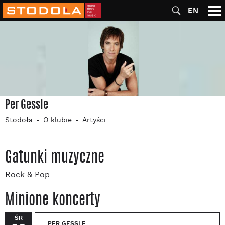
EN
Per Gessle
Stodoła
O klubie
Artyści
Gatunki muzyczne
Rock & Pop
Minione koncerty
ŚR
PER GESSLE