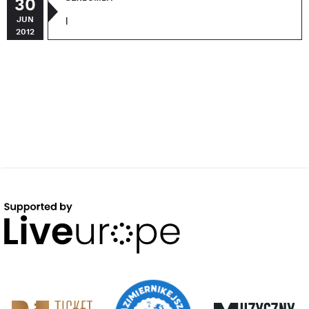
30
JUN
|
2012