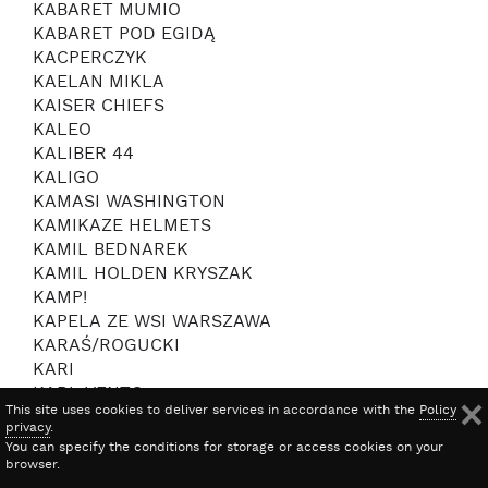
KABARET MUMIO
KABARET POD EGIDĄ
KACPERCZYK
KAELAN MIKLA
KAISER CHIEFS
KALEO
KALIBER 44
KALIGO
KAMASI WASHINGTON
KAMIKAZE HELMETS
KAMIL BEDNAREK
KAMIL HOLDEN KRYSZAK
KAMP!
KAPELA ZE WSI WARSZAWA
KARAŚ/ROGUCKI
KARI
KARL VENTO
This site uses cookies to deliver services in accordance with the
Policy
KASHELL
privacy
.
KASIA KOWALSKA
You can specify the conditions for storage or access cookies on your
KASIA LINS
browser.