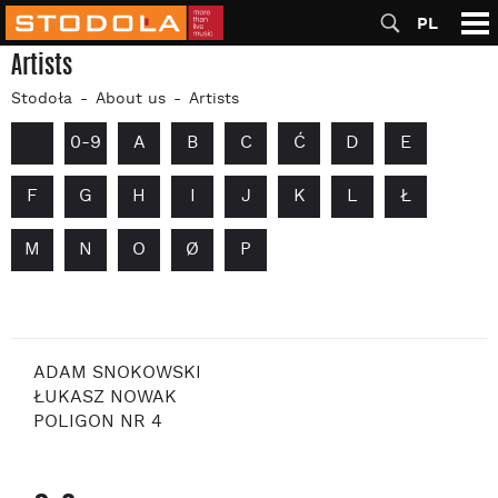
PL
Artists
Stodoła
About us
Artists
0-9
A
B
C
Ć
D
E
F
G
H
I
J
K
L
Ł
M
N
O
Ø
P
ADAM SNOKOWSKI
ŁUKASZ NOWAK
POLIGON NR 4