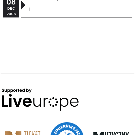
08
DEC
|
2008