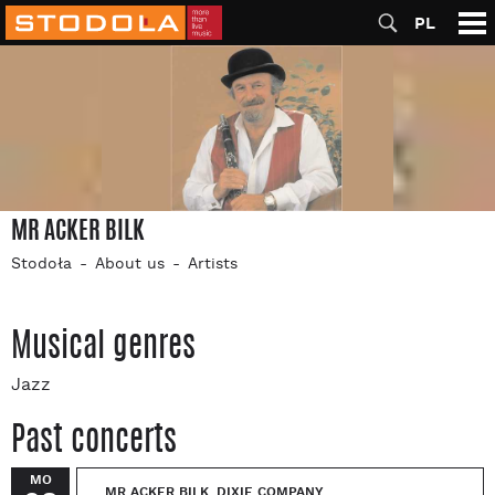
PL
MR ACKER BILK
Stodoła
About us
Artists
Musical genres
Jazz
Past concerts
MO
MR ACKER BILK, DIXIE COMPANY