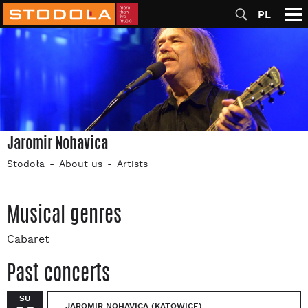
PL
Jaromir Nohavica
Stodoła
About us
Artists
Musical genres
Cabaret
Past concerts
SU
JAROMIR NOHAVICA (KATOWICE)