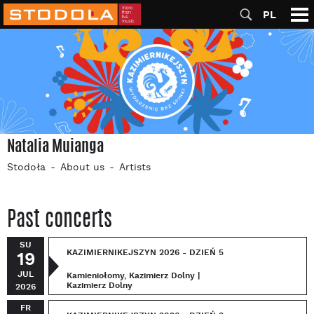
PL
Natalia Muianga
Stodoła
About us
Artists
Past concerts
SU
KAZIMIERNIKEJSZYN 2026 - DZIEŃ 5
19
JUL
Kamieniołomy, Kazimierz Dolny |
Kazimierz Dolny
2026
FR