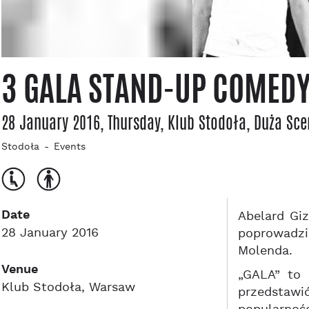
3 GALA STAND-UP COMED
28 January 2016, Thursday
, Klub Stodoła
, Duża Sc
Stodoła
Events
Date
Abelard Gi
28 January 2016
poprowadzi
Molenda.
Venue
„GALA” to 
Klub Stodoła, Warsaw
przedstawi