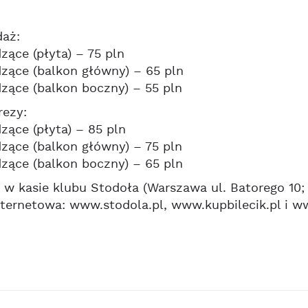
daż:
zące (płyta) – 75 pln
dzące (balkon główny) – 65 pln
dzące (balkon boczny) – 55 pln
rezy:
dzące (płyta) – 85 pln
dzące (balkon główny) – 75 pln
dzące (balkon boczny) – 65 pln
 w kasie klubu Stodoła (Warszawa ul. Batorego 10;
ternetowa: www.stodola.pl, www.kupbilecik.pl i ww