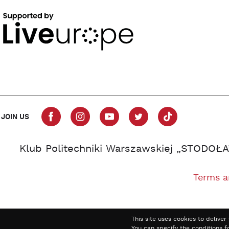
JOIN US
Klub Politechniki Warszawskiej „STODOŁA
Terms a
This site uses cookies to delive
You can specify the conditions f