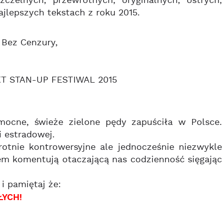
czelnych, przewrotnych, oryginalnych, ostrych,
lepszych tekstach z roku 2015.
 Bez Cenzury,
RAKT STAN-UP FESTIWAL 2015
ocne, świeże zielone pędy zapuściła w Polsce.
i estradowej.
otnie kontrowersyjne ale jednocześnie niezwykle
m komentują otaczającą nas codzienność sięgając
 pamiętaj że:
YCH!