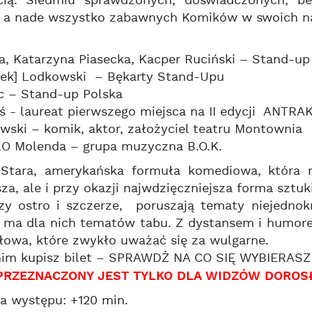
cią. Siedmiu sprawdzonych, doświadczonych, bez
, a nade wszystko zabawnych Komików w swoich naj
a, Katarzyna Piasecka, Kacper Ruciński – Stand-up
tek] Lodkowski – Bękarty Stand-Upu
c – Stand-up Polska
ś - laureat pierwszego miejsca na II edycji ANT
wski – komik, aktor, założyciel teatru Montownia
O Molenda – grupa muzyczna B.O.K.
Stara, amerykańska formuła komediowa, która m
sza, ale i przy okazji najwdzięczniejsza forma sztuk
zy ostro i szczerze, poruszają tematy niejednokr
 ma dla nich tematów tabu. Z dystansem i humore
łowa, które zwykło uważać się za wulgarne.
nim kupisz bilet – SPRAWDŻ NA CO SIĘ WYBIERASZ i
RZEZNACZONY JEST TYLKO DLA WIDZÓW DOROSŁ
a występu: +120 min.