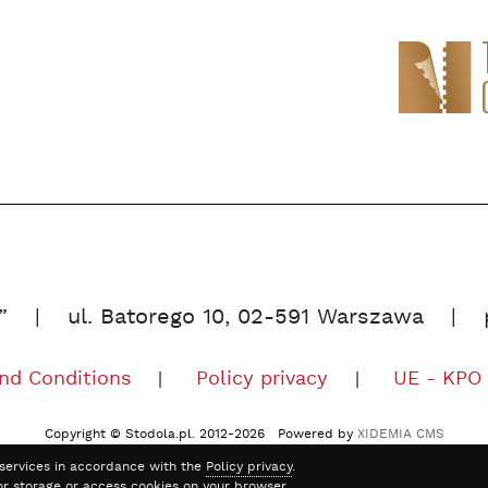
”
ul. Batorego 10, 02-591 Warszawa
nd Conditions
Policy privacy
UE - KPO
Copyright © Stodola.pl. 2012-2026 Powered by
XIDEMIA CMS
r services in accordance with the
Policy privacy
.
or storage or access cookies on your browser.