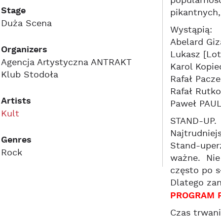
popularnoś
Stage
pikantnych
Duża Scena
Wystąpią:
Abelard Giz
Organizers
Lukasz [Lo
Agencja Artystyczna ANTRAKT
Karol Kopie
Klub Stodoła
Rafał Pacze
Rafał Rutko
Artists
Paweł PAUL
Kult
STAND-UP. 
Najtrudniej
Genres
Stand-uper
Rock
ważne. Nie
często po s
Dlatego za
PROGRAM P
Czas trwani