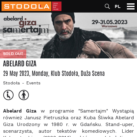
PL
SOLD OUT
ABELARD GIZA
29 May 2023, Monday
, Klub Stodoła
, Duża Scena
Stodoła
Events
Abelard Giza
w programie "Samertajm" Wystąpią
również Janusz Pietruszka oraz Kuba Śliwka Abelard
Giza Urodzony w 1980 r. w Gdańsku. Stand-uper,
scenarzysta, autor tekstów komediowych. Lider