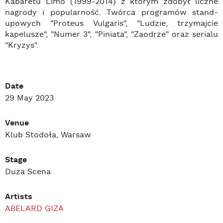
Kabaretu Limo (1999-2014) z którym zdobył liczne
nagrody i popularność. Twórca programów stand-
upowych "Proteus Vulgaris", "Ludzie, trzymajcie
kapelusze", "Numer 3", "Piniata", "Zaodrze" oraz serialu
"Kryzys".
Date
29 May 2023
Venue
Klub Stodoła, Warsaw
Stage
Duża Scena
Artists
ABELARD GIZA