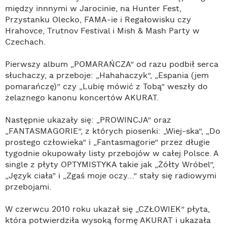
między innnymi w Jarocinie, na Hunter Fest,
Przystanku Olecko, FAMA-ie i Regałowisku czy
Hrahovce, Trutnov Festival i Mish & Mash Party w
Czechach.
Pierwszy album „POMARAŃCZA” od razu podbił serca
słuchaczy, a przeboje: „Hahahaczyk”, „Espania (jem
pomarańczę)” czy „Lubię mówić z Tobą” weszły do
żelaznego kanonu koncertów AKURAT.
Następnie ukazały się: „PROWINCJA” oraz
„FANTASMAGORIE”, z których piosenki: „Wiej-ska”, „Do
prostego człowieka” i „Fantasmagorie” przez długie
tygodnie okupowały listy przebojów w całej Polsce. A
single z płyty OPTYMISTYKA takie jak „Żółty Wróbel”,
„Język ciała” i „Zgaś moje oczy…” stały się radiowymi
przebojami.
W czerwcu 2010 roku ukazał się „CZŁOWIEK” płyta,
która potwierdziła wysoką formę AKURAT i ukazała