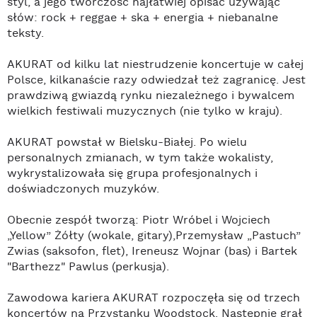
styl, a jego twórczość najłatwiej opisać używając
słów: rock + reggae + ska + energia + niebanalne
teksty.
AKURAT od kilku lat niestrudzenie koncertuje w całej
Polsce, kilkanaście razy odwiedzał też zagranicę. Jest
prawdziwą gwiazdą rynku niezależnego i bywalcem
wielkich festiwali muzycznych (nie tylko w kraju).
AKURAT powstał w Bielsku-Białej. Po wielu
personalnych zmianach, w tym także wokalisty,
wykrystalizowała się grupa profesjonalnych i
doświadczonych muzyków.
Obecnie zespół tworzą: Piotr Wróbel i Wojciech
„Yellow” Żółty (wokale, gitary),Przemysław „Pastuch”
Zwias (saksofon, flet), Ireneusz Wojnar (bas) i Bartek
"Barthezz" Pawlus (perkusja).
Zawodowa kariera AKURAT rozpoczęła się od trzech
koncertów na Przystanku Woodstock. Następnie grał