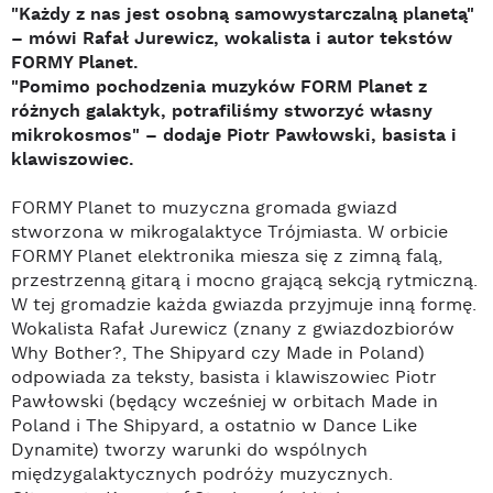
"Każdy z nas jest osobną samowystarczalną planetą"
– mówi Rafał Jurewicz, wokalista i autor tekstów
FORMY Planet.
"Pomimo pochodzenia muzyków FORM Planet z
różnych galaktyk, potrafiliśmy stworzyć własny
mikrokosmos" – dodaje Piotr Pawłowski, basista i
klawiszowiec.
FORMY Planet to muzyczna gromada gwiazd
stworzona w mikrogalaktyce Trójmiasta. W orbicie
FORMY Planet elektronika miesza się z zimną falą,
przestrzenną gitarą i mocno grającą sekcją rytmiczną.
W tej gromadzie każda gwiazda przyjmuje inną formę.
Wokalista Rafał Jurewicz (znany z gwiazdozbiorów
Why Bother?, The Shipyard czy Made in Poland)
odpowiada za teksty, basista i klawiszowiec Piotr
Pawłowski (będący wcześniej w orbitach Made in
Poland i The Shipyard, a ostatnio w Dance Like
Dynamite) tworzy warunki do wspólnych
międzygalaktycznych podróży muzycznych.