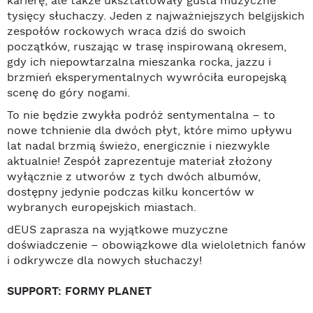
karierę, ale także ukształtowały gusta muzyczne
tysięcy słuchaczy. Jeden z najważniejszych belgijskich
zespołów rockowych wraca dziś do swoich
początków, ruszając w trasę inspirowaną okresem,
gdy ich niepowtarzalna mieszanka rocka, jazzu i
brzmień eksperymentalnych wywróciła europejską
scenę do góry nogami.
To nie będzie zwykła podróż sentymentalna – to
nowe tchnienie dla dwóch płyt, które mimo upływu
lat nadal brzmią świeżo, energicznie i niezwykle
aktualnie! Zespół zaprezentuje materiał złożony
wyłącznie z utworów z tych dwóch albumów,
dostępny jedynie podczas kilku koncertów w
wybranych europejskich miastach.
dEUS zaprasza na wyjątkowe muzyczne
doświadczenie – obowiązkowe dla wieloletnich fanów
i odkrywcze dla nowych słuchaczy!
SUPPORT: FORMY PLANET