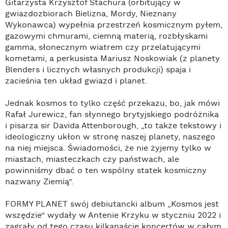
Gitarzysta Krzysztof Stachura (orbitujący w
gwiazdozbiorach Bielizna, Mordy, Nieznany
Wykonawca) wypełnia przestrzeń kosmicznym pyłem,
gazowymi chmurami, ciemną materią, rozbłyskami
gamma, słonecznym wiatrem czy przelatującymi
kometami, a perkusista Mariusz Noskowiak (z planety
Blenders i licznych własnych produkcji) spaja i
zacieśnia ten układ gwiazd i planet.
Jednak kosmos to tylko część przekazu, bo, jak mówi
Rafał Jurewicz, fan słynnego brytyjskiego podróżnika
i pisarza sir Davida Attenborough, „to także tekstowy i
ideologiczny ukłon w stronę naszej planety, naszego
na niej miejsca. Świadomości, że nie żyjemy tylko w
miastach, miasteczkach czy państwach, ale
powinniśmy dbać o ten wspólny statek kosmiczny
nazwany Ziemią”.
FORMY PLANET swój debiutancki album „Kosmos jest
wszędzie” wydały w Antenie Krzyku w styczniu 2022 i
zagrały od tego czasu kilkanaście koncertów w całym