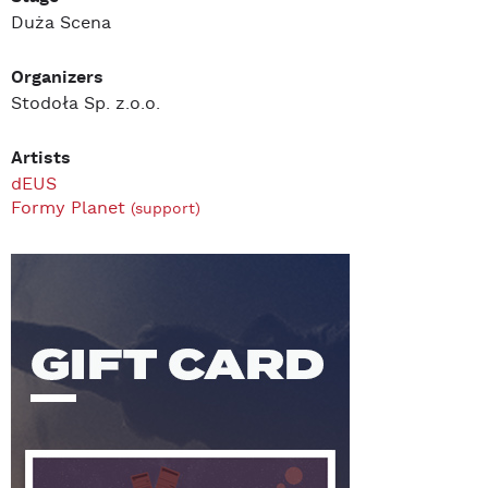
Duża Scena
Organizers
Stodoła Sp. z.o.o.
Artists
dEUS
Formy Planet
(support)