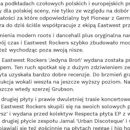
na podkładach czołowych polskich i europejskich 
dla polskiej sceny, nie tylko ze względu na dobór 
ałości za które odpowiedzialny był Pionear z Ger
ra do dziś ściśle współpracuje z ekipą Eastwest prz
ienia modern roots i dancehall plus oryginalna nawi
wój czas i Eastwest Rockers szybko zbudowało mocn
 też wychodząc poza swoją nisze.
 Eastwest Rockers 'Jedyna Broń' wydana została pr
pem. Ten ruch spotkał się z dużym zdziwieniem ze 
ta uzyskała bardzo dobre recenzje. Do brzmień gr
odukcja wokali weszła na jeszcze wyższy poziom. Na 
szcze wtedy szerzej Grubson.
drugiej płyty i prawie dwuletniej trasie koncertowej
Eastwest Rockers skupili się na swoich solowych p
zysz' i wydana przed kolektyw Respecta płyta EP 
 drugiej płycie zespołu Jamal 'Urban Discoteque' i
ojawiali się też gościnnie na płytach reggae i hip