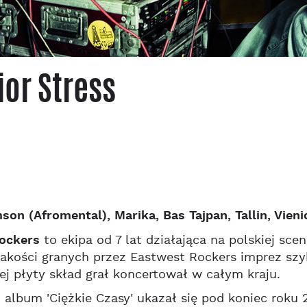
ior Stress
son (Afromental), Marika, Bas Tajpan, Tallin, Vienio
ockers
to ekipa od 7 lat działająca na polskiej sce
jakości granych przez Eastwest Rockers imprez szy
ej płyty skład grał koncertował w całym kraju.
 album 'Ciężkie Czasy' ukazał się pod koniec roku 