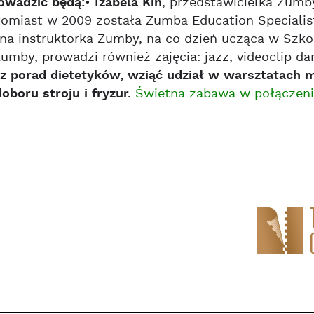
owadzić będą:
•
Izabela Kin
, przedstawicielka Zumby
omiast w 2009 została Zumba Education Specialis
na instruktorka Zumby, na co dzień ucząca w Szkol
Zumby, prowadzi również zajęcia: jazz, videoclip da
z porad dietetyków, wziąć udział w warsztatach m
oboru stroju i fryzur.
Świetna zabawa w połączeniu