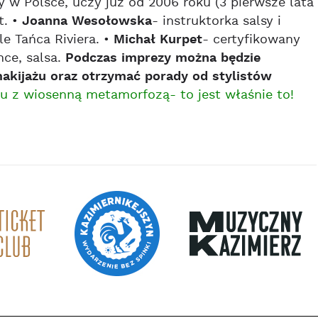
 w Polsce, uczy już od 2006 roku (3 pierwsze lata
t. •
Joanna Wesołowska
- instruktorka salsy i
e Tańca Riviera. •
Michał Kurpet
- certyfikowany
nce, salsa.
Podczas imprezy można będzie
akijażu oraz otrzymać porady od stylistów
 z wiosenną metamorfozą- to jest właśnie to!