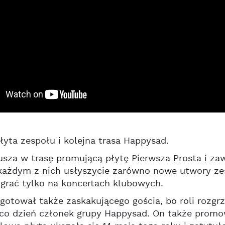
łyta zespołu i kolejna trasa Happysad.
sza w trasę promującą płytę Pierwsza Prosta i za
każdym z nich usłyszycie zarówno nowe utwory zespo
grać tylko na koncertach klubowych.
gotował także zaskakującego gościa, bo roli rozgrze
co dzień członek grupy Happysad. On także promo