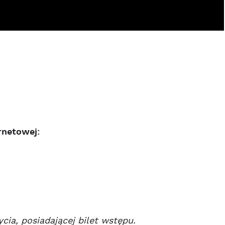
rnetowej:
cia, posiadającej bilet wstępu.