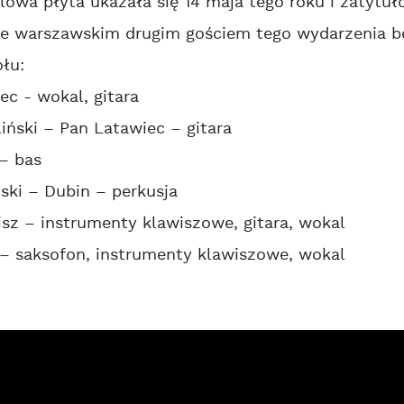
lowa płyta ukazała się 14 maja tego roku i zatytuł
e warszawskim drugim gościem tego wydarzenia będz
łu:
c - wokal, gitara
iński – Pan Latawiec – gitara
 – bas
ski – Dubin – perkusja
sz – instrumenty klawiszowe, gitara, wokal
– saksofon, instrumenty klawiszowe, wokal