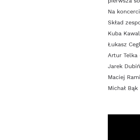
pierwsza so
Na koncerci
Skład zespo
Kuba Kawale
Łukasz Cegl
Artur Telka
Jarek Dubiń
Maciej Rami
Michał Bąk 