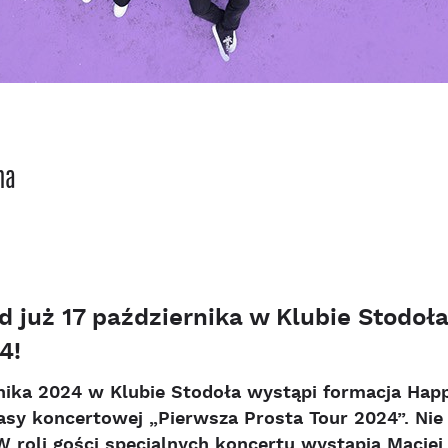
na
 już 17 października w Klubie Stodoł
4!
rnika 2024 w Klubie Stodoła wystąpi formacja Ha
rasy koncertowej „Pierwsza Prosta Tour 2024”. Ni
 roli gości specjalnych koncertu wystąpią Maciej