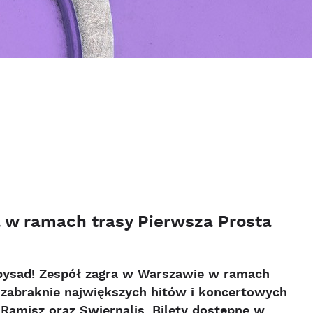
a w ramach trasy Pierwsza Prosta
ppysad! Zespół zagra w Warszawie w ramach
e zabraknie największych hitów i koncertowych
 Ramisz oraz Swiernalis. Bilety dostępne w