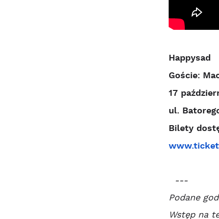
Happysad
Goście: Mac
17 paździer
ul. Batoreg
Bilety dost
www.ticket
---
Podane godz
Wstęp na te