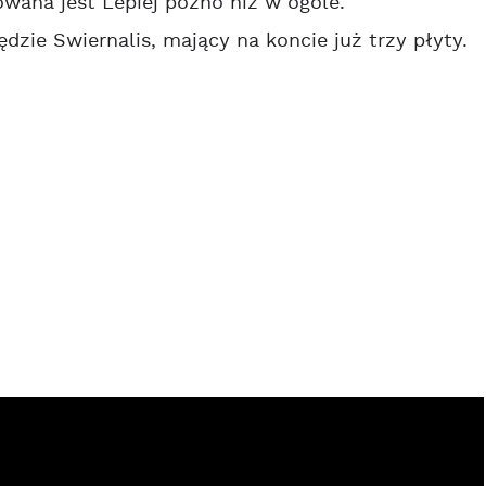
owana jest Lepiej późno niż w ogóle.
ie Swiernalis, mający na koncie już trzy płyty.