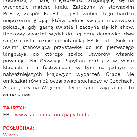
Pochodzą z małej miejscowości znajdującej się na
wschodzie małego kraju. Założony w słowackim
Presov, zespół Papyllon, jest wobec tego bardzo
niepozorną grupą, która pełnię swoich możliwości
pokazuje, gdy gasną światła i zaczyna się ich show.
Rockowy kwartet wydał do tej pory demówkę, dwa
single i ostatecznie debiutancką EP-kę pt. „Sink or
Swim”, stanowiącą przystawkę do ich pierwszego
longplaya, do którego szkice utworów właśnie
powstają. Na Słowacji Papyllon grał już w wielu
klubach i na festiwalach, w tym na jednym z
najważniejszych krajowych wydarzeń, Grape. Nie
omieszkał również oczarować słuchaczy w Czechach,
Austrii, czy na Węgrzech. Teraz zamierzają zrobić to
samo u nas.
ZAJRZYJ:
FB -
www.facebook.com/papyllonband
POSŁUCHAJ:
Waves