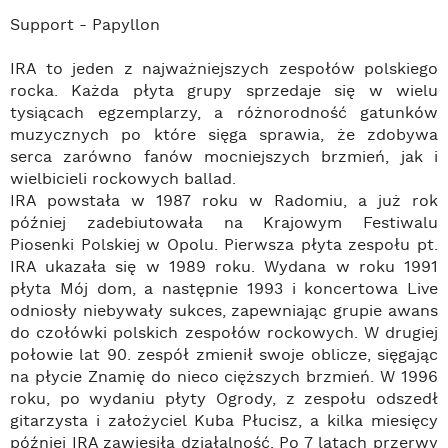
Support - Papyllon
IRA to jeden z najważniejszych zespołów polskiego
rocka. Każda płyta grupy sprzedaje się w wielu
tysiącach egzemplarzy, a różnorodność gatunków
muzycznych po które sięga sprawia, że zdobywa
serca zarówno fanów mocniejszych brzmień, jak i
wielbicieli rockowych ballad.
IRA powstała w 1987 roku w Radomiu, a już rok
później zadebiutowała na Krajowym Festiwalu
Piosenki Polskiej w Opolu. Pierwsza płyta zespołu pt.
IRA ukazała się w 1989 roku. Wydana w roku 1991
płyta Mój dom, a następnie 1993 i koncertowa Live
odniosły niebywały sukces, zapewniając grupie awans
do czołówki polskich zespołów rockowych. W drugiej
połowie lat 90. zespół zmienił swoje oblicze, sięgając
na płycie Znamię do nieco cięższych brzmień. W 1996
roku, po wydaniu płyty Ogrody, z zespołu odszedł
gitarzysta i założyciel Kuba Płucisz, a kilka miesięcy
później IRA zawiesiła działalność. Po 7 latach przerwy