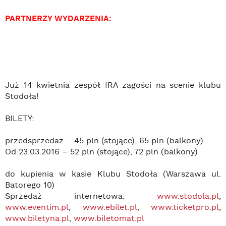
PARTNERZY WYDARZENIA:
Już 14 kwietnia zespół IRA zagości na scenie klubu
Stodoła!
BILETY:
przedsprzedaż – 45 pln (stojące), 65 pln (balkony)
Od 23.03.2016 – 52 pln (stojące), 72 pln (balkony)
do kupienia w kasie Klubu Stodoła (Warszawa ul.
Batorego 10)
Sprzedaż internetowa:
www.stodola.pl
,
www.eventim.pl
,
www.ebilet.pl
,
www.ticketpro.pl
,
www.biletyna.pl
,
www.biletomat.pl