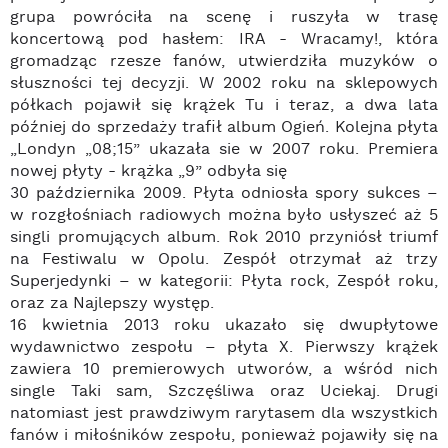
grupa powróciła na scenę i ruszyła w trasę
koncertową pod hasłem: IRA - Wracamy!, która
gromadząc rzesze fanów, utwierdziła muzyków o
słuszności tej decyzji. W 2002 roku na sklepowych
półkach pojawił się krążek Tu i teraz, a dwa lata
później do sprzedaży trafił album Ogień. Kolejna płyta
„Londyn „08;15” ukazała sie w 2007 roku. Premiera
nowej płyty - krążka „9” odbyła się
30 października 2009. Płyta odniosła spory sukces –
w rozgłośniach radiowych można było usłyszeć aż 5
singli promujących album. Rok 2010 przyniósł triumf
na Festiwalu w Opolu. Zespół otrzymał aż trzy
Superjedynki – w kategorii: Płyta rock, Zespół roku,
oraz za Najlepszy występ.
16 kwietnia 2013 roku ukazało się dwupłytowe
wydawnictwo zespołu – płyta X. Pierwszy krążek
zawiera 10 premierowych utworów, a wśród nich
single Taki sam, Szczęśliwa oraz Uciekaj. Drugi
natomiast jest prawdziwym rarytasem dla wszystkich
fanów i miłośników zespołu, ponieważ pojawiły się na