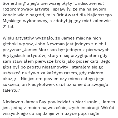
Something’ z jego pierwszej płyty ‘Undiscovered’,
rozpromowały artystę i sprawiły, że ma na swoim
koncie wiele nagród, m.in Brit Award dla Najlepszego
Męskiego wykonawcy, a zdobył ją gdy miał zaledwie
21 lat.
Wielu artystów wyznało, że James miał na nich
głęboki wpływ, John Newman jest jednym z nich i
przyznał „James Morrison był jednym z pierwszych
Brytyjskich artystów, którym się przyglądałem gdy
sam stawiałem pierwsze kroki jako piosenkarz. Jego
głos był po prostu niesamowity i starałem się go
usłyszeć na żywo za każdym razem, gdy miałem
okazję… Nie jestem pewien czy mimo całego jego
sukcesu, on kiedykolwiek czuł uznanie dla swojego
talentu.”
Niedawno James Bay powiedział o Morrisonie „ James
jest jedną z moich najwcześniejszych inspiracji. Wśród
wszystkiego co się dzieje w muzyce pop, nagle