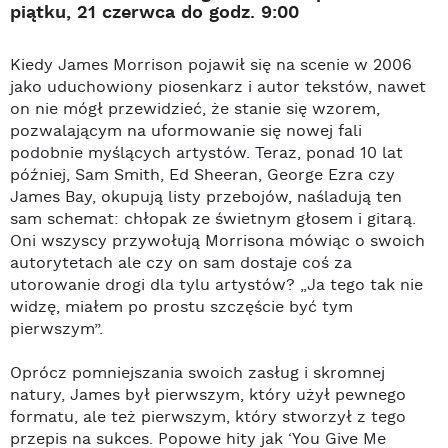
piątku, 21 czerwca do godz. 9:00
Kiedy James Morrison pojawił się na scenie w 2006
jako uduchowiony piosenkarz i autor tekstów, nawet
on nie mógł przewidzieć, że stanie się wzorem,
pozwalającym na uformowanie się nowej fali
podobnie myślących artystów. Teraz, ponad 10 lat
później, Sam Smith, Ed Sheeran, George Ezra czy
James Bay, okupują listy przebojów, naśladują ten
sam schemat: chłopak ze świetnym głosem i gitarą.
Oni wszyscy przywołują Morrisona mówiąc o swoich
autorytetach ale czy on sam dostaje coś za
utorowanie drogi dla tylu artystów? „Ja tego tak nie
widzę, miałem po prostu szczęście być tym
pierwszym”.
Oprócz pomniejszania swoich zasług i skromnej
natury, James był pierwszym, który użył pewnego
formatu, ale też pierwszym, który stworzył z tego
przepis na sukces. Popowe hity jak ‘You Give Me