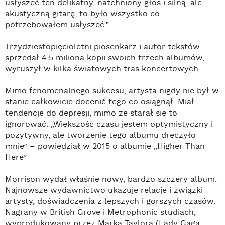
usłyszeć ten delikatny, natchniony głos i silną, ale
akustyczną gitarę, to było wszystko co
potrzebowałem usłyszeć.”
Trzydziestopięcioletni piosenkarz i autor tekstów
sprzedał 4.5 miliona kopii swoich trzech albumów,
wyruszył w kilka światowych tras koncertowych.
Mimo fenomenalnego sukcesu, artysta nigdy nie był w
stanie całkowicie docenić tego co osiągnął. Miał
tendencje do depresji, mimo że starał się to
ignorować. „Większość czasu jestem optymistyczny i
pozytywny, ale tworzenie tego albumu dręczyło
mnie” – powiedział w 2015 o albumie „Higher Than
Here”
Morrison wydał właśnie nowy, bardzo szczery album.
Najnowsze wydawnictwo ukazuje relacje i związki
artysty, doświadczenia z lepszych i gorszych czasów.
Nagrany w British Grove i Metrophonic studiach,
wyprodukowany przez Marka Taylora (Lady Gaga,