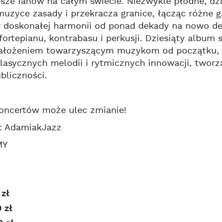
zesze fanów na całym świecie. Niezwykle płodne, d
uzyce zasady i przekracza granice, łącząc różne 
w doskonałej harmonii od ponad dekady na nowo d
fortepianu, kontrabasu i perkusji. Dziesiąty album
założeniem towarzyszącym muzykom od początku, na
lasycznych melodii i rytmicznych innowacji, tworz
bliczności.
koncertów może ulec zmianie!
r: AdamiakJazz
MY
 zł
0 zł