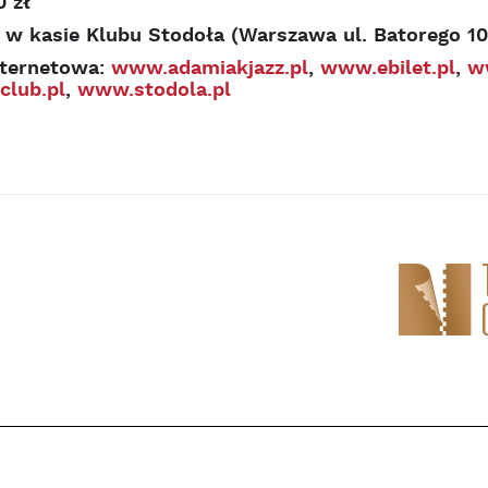
0 zł
 w kasie Klubu Stodoła (Warszawa ul. Batorego 10
nternetowa:
www.adamiakjazz.pl
,
www.ebilet.pl
,
w
club.pl
,
www.stodola.pl