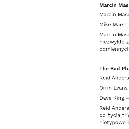
Marcin Mas
Marcin Mase
Mike Marsha
Marcin Mase
niezwykle 
odmiennych
The Bad Pl
Reid Anders
Orrin Evans
Dave King 
Reid Anders
do życia tr
nietypowe 