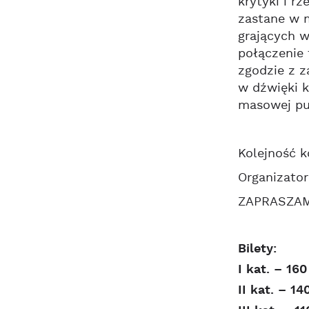
krytyki i r
zastane w m
grających 
połączenie 
zgodzie z 
w dźwięki k
masowej pu
Kolejność 
Organizato
ZAPRASZA
Bilety:
I kat. – 160
II kat. – 14