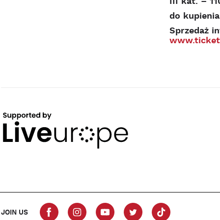
III kat. – 11
do kupienia
Sprzedaż i
www.ticket
JOIN US