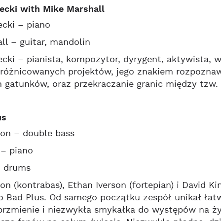
ecki with Mike Marshall
cki – piano
ll – guitar, mandolin
cki – pianista, kompozytor, dyrygent, aktywista, 
zróżnicowanych projektów, jego znakiem rozpoznaw
 gatunków, oraz przekraczanie granic między tzw
us
on – double bass
 – piano
– drums
on (kontrabas), Ethan Iverson (fortepian) i David Ki
io Bad Plus. Od samego początku zespół unikał łat
brzmienie i niezwykła smykałka do występów na 