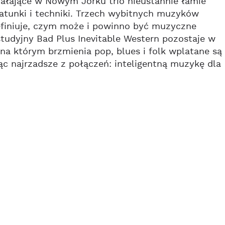
ziałające w Nowym Jorku trio nieustannie łamie
gatunki i techniki. Trzech wybitnych muzyków
efiniuje, czym może i powinno być muzyczne
 studyjny Bad Plus Inevitable Western pozostaje w
 którym brzmienia pop, blues i folk wplatane są
ąc najrzadsze z połączeń: inteligentną muzykę dla