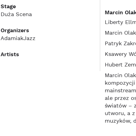
Stage
Marcin Olak
Duża Scena
Liberty Ell
Organizers
Marcin Olak
AdamiakJazz
Patryk Zakr
Ksawery Wój
Artists
Hubert Zem
Marcin Olak
kompozycji 
mainstreamo
ale przez o
światów – 
utworu, a z
muzyków, dz