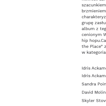
szacunkiem 
brzmieniem 
charakteryz
grupę zasłu
album z teg
cenionym W
hip hopu.C
the Place” 
w kategoria
Idris Ackam
Idris Ackam
Sandra Poin
David Molin
Skyler Stove