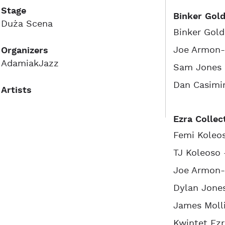
Stage
Binker Gold
Duża Scena
Binker Gold
Joe Armon-
Organizers
AdamiakJazz
Sam Jones 
Dan Casimir
Artists
Ezra Collec
Femi Koleo
TJ Koleoso 
Joe Armon-
Dylan Jone
James Moll
Kwintet Ezr