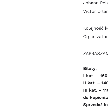
Johann Pol
Victor Orla
Kolejność 
Organizato
ZAPRASZA
Bilety:
I kat. – 160
II kat. – 14
III kat. – 11
do kupienia
Sprzedaż i