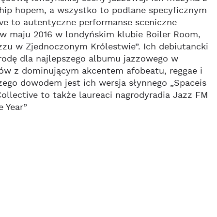
z hip hopem, a wszystko to podlane specyficznym
tive to autentyczne performanse sceniczne
h w maju 2016 w londyńskim klubie Boiler Room,
jazzu w Zjednoczonym Królestwie”. Ich debiutancki
grodę dla najlepszego albumu jazzowego w
ów z dominującym akcentem afobeatu, reggae i
ego dowodem jest ich wersja słynnego „Spaceis
ollective to także laureaci nagrodyradia Jazz FM
e Year”