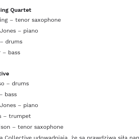
ing Quartet
ing – tenor saxophone
Jones – piano
– drums
 – bass
tive
so – drums
– bass
Jones – piano
s – trumpet
ison – tenor saxophone
a Collective udowadniają, że są prawdziwą siłą na