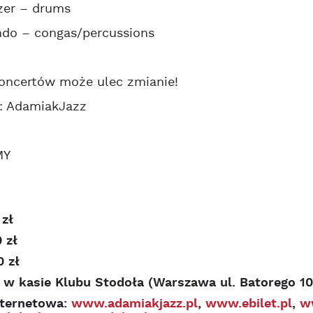
zer – drums
ndo – congas/percussions
koncertów może ulec zmianie!
r: AdamiakJazz
MY
 zł
0 zł
0 zł
 w kasie Klubu Stodoła (Warszawa ul. Batorego 10
nternetowa:
www.adamiakjazz.pl
,
www.ebilet.pl
,
w