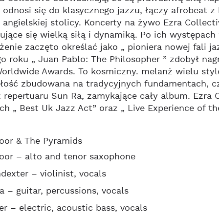
odnosi się do klasycznego jazzu, łączy afrobeat 
angielskiej stolicy. Koncerty na żywo Ezra Collec
ujące się wielką siłą i dynamiką. Po ich występac
żenie zaczęto określać jako „ pioniera nowej fali 
o roku „ Juan Pablo: The Philosopher ” zdobył na
orldwide Awards. To kosmiczny. melanż wielu styl
ałość zbudowana na tradycyjnych fundamentach, cz
z repertuaru Sun Ra, zamykające cały album. Ezra C
ch „ Best Uk Jazz Act” oraz „ Live Experience of th
oor & The Pyramids
oor – alto and tenor saxophone
dexter – violinist, vocals
a – guitar, percussions, vocals
r – electric, acoustic bass, vocals