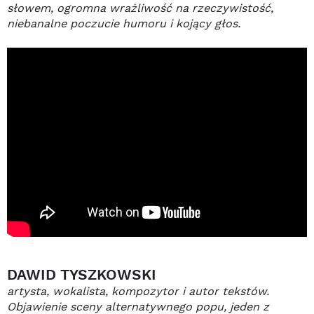
słowem, ogromna wrażliwość na rzeczywistość,
niebanalne poczucie humoru i kojący głos.
DAWID TYSZKOWSKI
artysta, wokalista, kompozytor i autor tekstów.
Objawienie sceny alternatywnego popu, jeden z