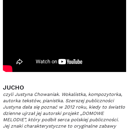
JUCHO
czyli Justyna Chowaniak. Wokalistka, kompozytorka,
autorka tekstów, pianistka. Szerszej publiczności
Justyna dała się poznać w 2012 roku, kiedy to światło
dzienne ujrzał jej autorski projekt „DOMOWE
MELODIE”, który podbił serca polskiej publiczności.
Jej znaki charakterystyczne to oryginalne zabawy