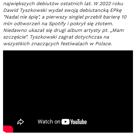
największych debiutów ostatnich lat. W 2022 roku
Dawid Tyszkowski wydał swoją debiutancką EPkę
"Nadal nie śpię", a pierwszy singiel przebił barierę 10
mln odtworzeń na Spotify i pokrył się złotem.
Niedawno ukazał się drugi album artysty pt. „Mam
szczęście”. Tyszkowski zagrał dotychczas na
wszystkich znaczących festiwalach w Polsce.