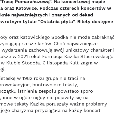
 “Trasę Pomarańczową”. Na koncertowej mapie
wa oraz Katowice. Podczas czterech koncertów w
knie najważniejszych i znanych od dekad
wrotnym tytule “Ostatnia płyta”. Bilety dostępne
doły oraz katowickiego Spodka nie może zabraknąć
yciągają rzesze fanów. Choć najważniejsze
wydarzenia zachowują swój unikatowy charakter i
 także w 2021 roku! Formacja Kazika Staszewskiego
i w Klubie Stodoła. 6 listopada Kult zagra w
gi.
teskę w 1982 roku grupa nie traci na
 prowokacyjne, buntownicze teksty,
oczątku istnienia zespołu powstało sporo
, inne w ogóle nigdy nie pojawiły się na
emowe teksty Kazika poruszały ważne problemy
jego charyzma przyciągała na każdy koncert