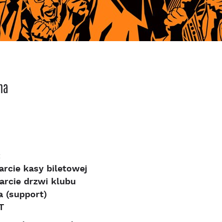
na
:
arcie kasy biletowej
arcie drzwi klubu
a (support)
T