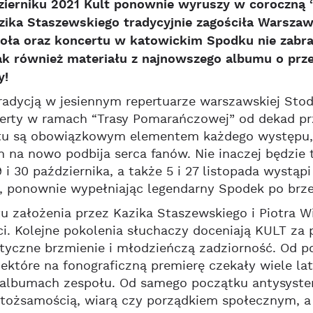
zierniku 2021 Kult ponownie wyruszy w coroczną
azika Staszewskiego tradycyjnie zagościła Warsza
doła oraz koncertu w katowickim Spodku nie zabra
k również materiału z najnowszego albumu o prze
y!
radycją w jesiennym repertuarze warszawskiej Sto
erty w ramach “Trasy Pomarańczowej” od dekad prz
tu są obowiązkowym elementem każdego występu, 
h na nowo podbija serca fanów. Nie inaczej będzie
 i 30 października, a także 5 i 27 listopada wystąp
, ponownie wypełniając legendarny Spodek po brze
założenia przez Kazika Staszewskiego i Piotra Wie
i. Kolejne pokolenia słuchaczy doceniają KULT za
tyczne brzmienie i młodzieńczą zadziorność. Od p
iektóre na fonograficzną premierę czekały wiele lat
h albumach zespołu. Od samego początku antysyst
tożsamością, wiarą czy porządkiem społecznym, a 