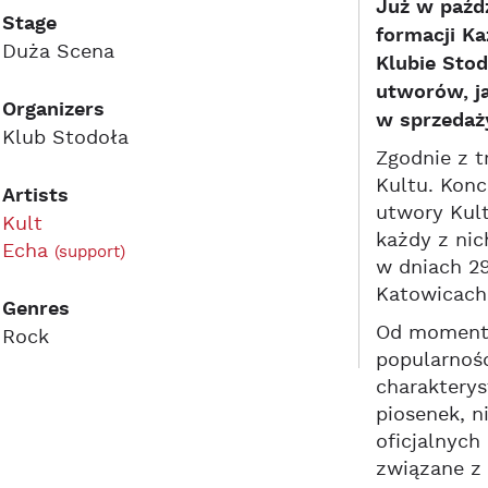
Już w paźd
Stage
formacji K
Duża Scena
Klubie Sto
utworów, ja
Organizers
w sprzedaż
Klub Stodoła
Zgodnie z t
Kultu. Konc
Artists
utwory Kul
Kult
każdy z nic
Echa
(support)
w dniach 29
Katowicach
Genres
Od momentu 
Rock
popularnośc
charakterys
piosenek, n
oficjalnyc
związane z 