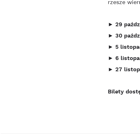
rzesze wier
► 29 paźdz
► 30 paźdz
► 5 listop
► 6 listop
► 27 listo
Bilety dost