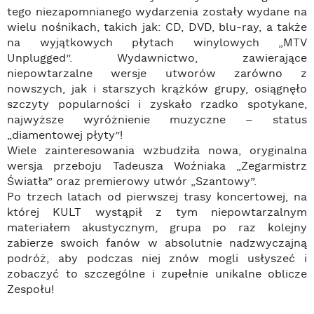
tego niezapomnianego wydarzenia zostały wydane na
wielu nośnikach, takich jak: CD, DVD, blu-ray, a także
na wyjątkowych płytach winylowych „MTV
Unplugged”. Wydawnictwo, zawierające
niepowtarzalne wersje utworów zarówno z
nowszych, jak i starszych krążków grupy, osiągnęło
szczyty popularności i zyskało rzadko spotykane,
najwyższe wyróżnienie muzyczne – status
„diamentowej płyty”!
Wiele zainteresowania wzbudziła nowa, oryginalna
wersja przeboju Tadeusza Woźniaka „Zegarmistrz
Światła” oraz premierowy utwór „Szantowy”.
Po trzech latach od pierwszej trasy koncertowej, na
której KULT wystąpił z tym niepowtarzalnym
materiałem akustycznym, grupa po raz kolejny
zabierze swoich fanów w absolutnie nadzwyczajną
podróż, aby podczas niej znów mogli usłyszeć i
zobaczyć to szczególne i zupełnie unikalne oblicze
Zespołu!