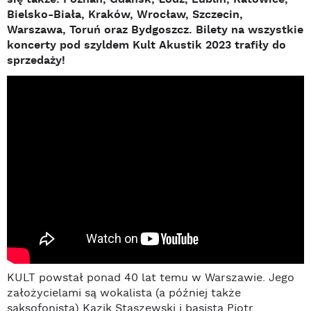
Bielsko-Biała, Kraków, Wrocław, Szczecin,
Warszawa, Toruń oraz Bydgoszcz. Bilety na wszystkie
koncerty pod szyldem Kult Akustik 2023 trafiły do
sprzedaży!
KULT powstał ponad 40 lat temu w Warszawie. Jego
założycielami są wokalista (a później także
saksofonista) Kazik Staszewski i basista Piotr