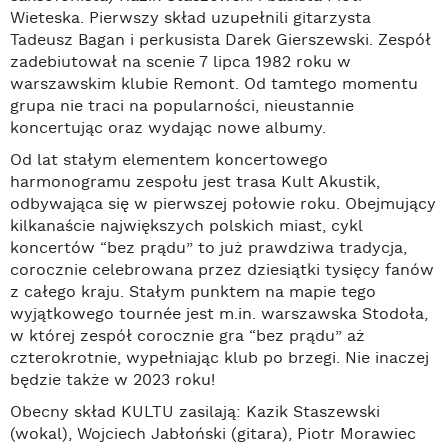
Wieteska. Pierwszy skład uzupełnili gitarzysta
Tadeusz Bagan i perkusista Darek Gierszewski. Zespół
zadebiutował na scenie 7 lipca 1982 roku w
warszawskim klubie Remont. Od tamtego momentu
grupa nie traci na popularności, nieustannie
koncertując oraz wydając nowe albumy.
Od lat stałym elementem koncertowego
harmonogramu zespołu jest trasa Kult Akustik,
odbywająca się w pierwszej połowie roku. Obejmujący
kilkanaście największych polskich miast, cykl
koncertów “bez prądu” to już prawdziwa tradycja,
corocznie celebrowana przez dziesiątki tysięcy fanów
z całego kraju. Stałym punktem na mapie tego
wyjątkowego tournée jest m.in. warszawska Stodoła,
w której zespół corocznie gra “bez prądu” aż
czterokrotnie, wypełniając klub po brzegi. Nie inaczej
będzie także w 2023 roku!
Obecny skład KULTU zasilają: Kazik Staszewski
(wokal), Wojciech Jabłoński (gitara), Piotr Morawiec