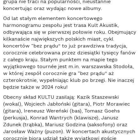
grupa nie traci na popularności, nieustannie
koncertując oraz wydając nowe albumy.
Od lat stałym elementem koncertowego
harmonogramu zespołu jest trasa Kult Akustik,
odbywająca się w pierwszej połowie roku. Obejmujący
kilkanaście największych polskich miast, cykl
koncertów “bez prądu” to już prawdziwa tradycja,
corocznie celebrowana przez dziesiątki tysięcy fanów
z całego kraju. Stałym punktem na mapie tego
wyjątkowego tournée jest m.in. warszawska Stodoła,
w której zespół corocznie gra “bez prądu” aż
czterokrotnie, wypełniając klub po brzegi. Nie inaczej
będzie także w 2024 roku!
Obecny skład KULTU zasilają: Kazik Staszewski
(wokal), Wojciech Jabłoński (gitara), Piotr Morawiec
(gitara), Ireneusz Wereński (bas), Tomasz Goehs
(perkusja), Konrad Wantrych (klawisze), Janusz
Zdunek (trąbka), Mariusz Godzina (saksofony) oraz
Jarosław Ważny (puzon). W koncertach akustycznych
corocznie biorą udział także wyjątkowi goście