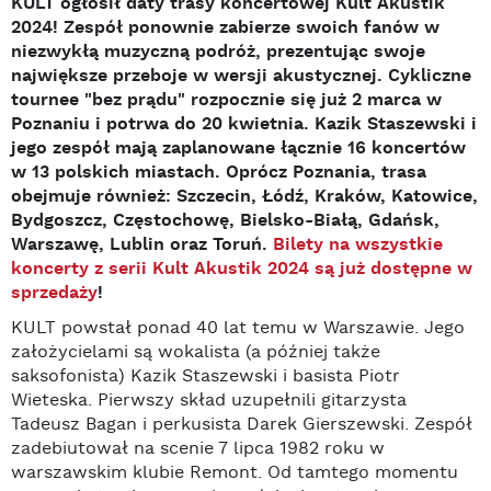
KULT ogłosił daty trasy koncertowej Kult Akustik
2024! Zespół ponownie zabierze swoich fanów w
niezwykłą muzyczną podróż, prezentując swoje
największe przeboje w wersji akustycznej. Cykliczne
tournee "bez prądu" rozpocznie się już 2 marca w
Poznaniu i potrwa do 20 kwietnia. Kazik Staszewski i
jego zespół mają zaplanowane łącznie 16 koncertów
w 13 polskich miastach. Oprócz Poznania, trasa
obejmuje również: Szczecin, Łódź, Kraków, Katowice,
Bydgoszcz, Częstochowę, Bielsko-Białą, Gdańsk,
Warszawę, Lublin oraz Toruń.
Bilety na wszystkie
koncerty z serii Kult Akustik 2024 są już dostępne w
sprzedaży
!
KULT powstał ponad 40 lat temu w Warszawie. Jego
założycielami są wokalista (a później także
saksofonista) Kazik Staszewski i basista Piotr
Wieteska. Pierwszy skład uzupełnili gitarzysta
Tadeusz Bagan i perkusista Darek Gierszewski. Zespół
zadebiutował na scenie 7 lipca 1982 roku w
warszawskim klubie Remont. Od tamtego momentu