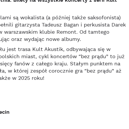
nia. Bilety na wszystkie koncerty z serii Kult
mi są wokalista (a później także saksofonista)
ełnili gitarzysta Tadeusz Bagan i perkusista Darek
u w warszawskim klubie Remont. Od tamtego
tując oraz wydając nowe albumy.
jest trasa Kult Akustik, odbywająca się w
olskich miast, cykl koncertów “bez prądu” to już
ysięcy fanów z całego kraju. Stałym punktem na
, w której zespół corocznie gra “bez prądu” aż
także w 2025 roku!
ecin