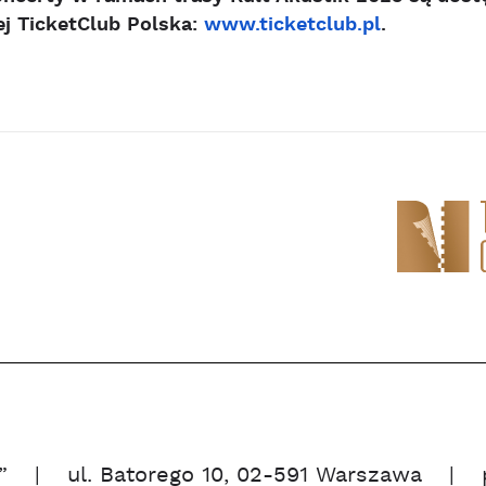
j TicketClub Polska:
www.ticketclub.pl
.
”
ul. Batorego 10, 02-591 Warszawa