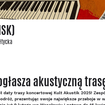
ŃSK)
łtycka
ogłasza akustyczną trasę
ł daty trasy koncertowej Kult Akustik 2025! Zes
dróż, prezentując swoje największe przeboje w we