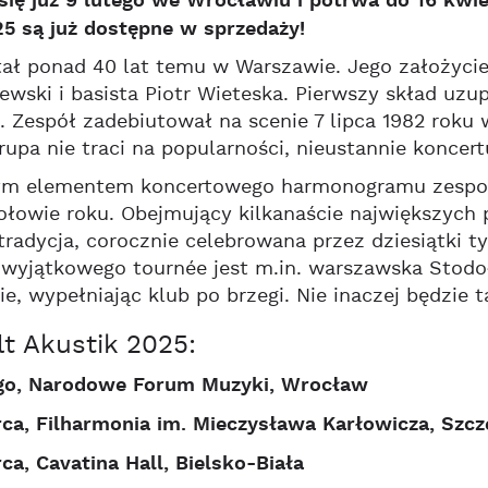
się już 9 lutego we Wrocławiu i potrwa do 16 kwiet
5 są już dostępne w sprzedaży!
ł ponad 40 lat temu w Warszawie. Jego założyciela
ewski i basista Piotr Wieteska. Pierwszy skład uzup
. Zespół zadebiutował na scenie 7 lipca 1982 rok
pa nie traci na popularności, nieustannie koncer
łym elementem koncertowego harmonogramu zespołu 
ołowie roku. Obejmujący kilkanaście największych p
radycja, corocznie celebrowana przez dziesiątki t
wyjątkowego tournée jest m.in. warszawska Stodoła
ie, wypełniając klub po brzegi. Nie inaczej będzie 
lt Akustik 2025:
ego, Narodowe Forum Muzyki, Wrocław
ca, Filharmonia im. Mieczysława Karłowicza, Szcz
ca, Cavatina Hall, Bielsko-Biała