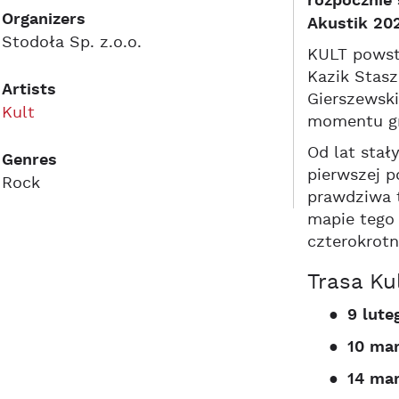
rozpocznie 
Organizers
Akustik 202
Stodoła Sp. z.o.o.
KULT powsta
Kazik Stasz
Artists
Gierszewski
Kult
momentu gru
Od lat sta
Genres
pierwszej p
Rock
prawdziwa t
mapie tego 
czterokrotn
Trasa Ku
●
9 lut
●
10 mar
●
14 mar