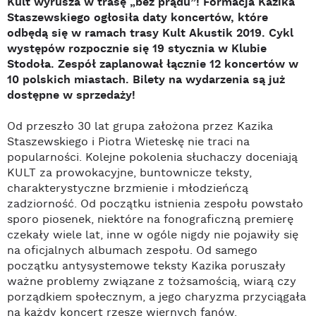
Kult wyrusza w trasę „bez prądu”! Formacja Kazika
Staszewskiego ogłosiła daty koncertów, które
odbędą się w ramach trasy Kult Akustik 2019. Cykl
występów rozpocznie się 19 stycznia w Klubie
Stodoła. Zespół zaplanował łącznie 12 koncertów w
10 polskich miastach. Bilety na wydarzenia są już
dostępne w sprzedaży!
Od przeszło 30 lat grupa założona przez Kazika
Staszewskiego i Piotra Wieteskę nie traci na
popularności. Kolejne pokolenia słuchaczy doceniają
KULT za prowokacyjne, buntownicze teksty,
charakterystyczne brzmienie i młodzieńczą
zadziorność. Od początku istnienia zespołu powstało
sporo piosenek, niektóre na fonograficzną premierę
czekały wiele lat, inne w ogóle nigdy nie pojawiły się
na oficjalnych albumach zespołu. Od samego
początku antysystemowe teksty Kazika poruszały
ważne problemy związane z tożsamością, wiarą czy
porządkiem społecznym, a jego charyzma przyciągała
na każdy koncert rzesze wiernych fanów.