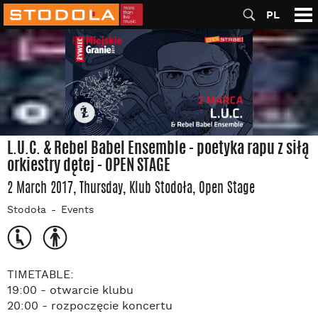
PL
L.U.C. & Rebel Babel Ensemble - poetyka rapu z siłą
orkiestry dętej - OPEN STAGE
2 March 2017, Thursday
, Klub Stodoła
, Open Stage
Stodoła
Events
TIMETABLE:
19:00 - otwarcie klubu
20:00 - rozpoczęcie koncertu