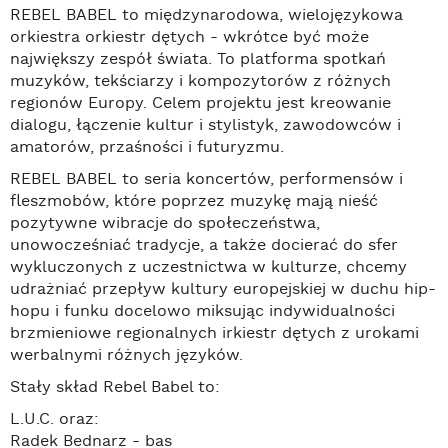
REBEL BABEL to międzynarodowa, wielojęzykowa
orkiestra orkiestr dętych - wkrótce być może
największy zespół świata. To platforma spotkań
muzyków, tekściarzy i kompozytorów z różnych
regionów Europy. Celem projektu jest kreowanie
dialogu, łączenie kultur i stylistyk, zawodowców i
amatorów, przaśności i futuryzmu.
REBEL BABEL to seria koncertów, performensów i
fleszmobów, które poprzez muzykę mają nieść
pozytywne wibracje do społeczeństwa,
unowocześniać tradycje, a także docierać do sfer
wykluczonych z uczestnictwa w kulturze, chcemy
udrażniać przepływ kultury europejskiej w duchu hip-
hopu i funku docelowo miksując indywidualności
brzmieniowe regionalnych irkiestr dętych z urokami
werbalnymi różnych języków.
Stały skład Rebel Babel to:
L.U.C. oraz:
Radek Bednarz - bas