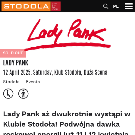
PL
SOLD OUT
LADY PANK
12 April 2025, Saturday
, Klub Stodoła
, Duża Scena
Stodoła
Events
Lady Pank aż dwukrotnie wystąpi w
Klubie Stodoła! Podwójna dawka
rockowej energii już 11 i 12 kwietnia