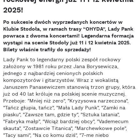
2025!
Po sukcesie dwóch wyprzedanych koncertów w
Klubie Stodoła, w ramach trasy “OHYDA”, Lady Pank
powraca z dwoma koncertami! Legendarna formacja
wystąpi na scenie Stodoły już 11 i 12 kwietnia 2025.
Bilety właśnie trafiły do sprzedaży!
Lady Pank to legendarny polski zespół rockowy
założony w 1981 roku przez Jana Borysewicza,
jednego z najbardziej cenionych polskich
kompozytorów i gitarzystów. Wraz z wokalistą
Januszem Panasewiczem stanowią trzon grupy, która
już od 40 lat króluje na polskiej scenie muzycznej.
Przeboje: "Mniej niż zero", "Kryzysowa narzeczona",
"Tańcz głupia, tańcz", "Mała Lady Punk", "Zamki na
piasku", "Zawsze tam, gdzie ty", "Sztuka latania",
"Fabryka małp", "Wciąż bardziej obcy", "Vademecum
skauta", "Zostawcie Titanica", "Marchewkowe pole",
"Tacy sami", "Na co komu dziś", "7-me niebo