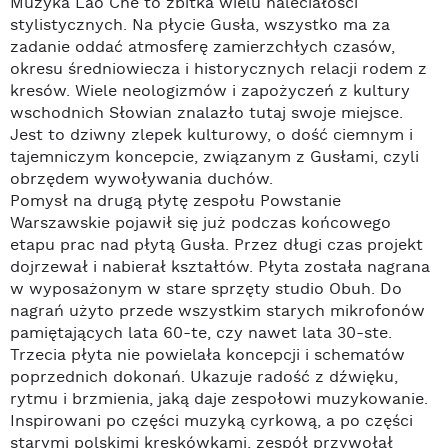
Muzyka Lao Che to zbitka wielu naleciałości
stylistycznych. Na płycie Gusła, wszystko ma za
zadanie oddać atmosferę zamierzchłych czasów,
okresu średniowiecza i historycznych relacji rodem z
kresów. Wiele neologizmów i zapożyczeń z kultury
wschodnich Słowian znalazło tutaj swoje miejsce.
Jest to dziwny zlepek kulturowy, o dość ciemnym i
tajemniczym koncepcie, związanym z Gusłami, czyli
obrzędem wywoływania duchów.
Pomysł na drugą płytę zespołu Powstanie
Warszawskie pojawił się już podczas końcowego
etapu prac nad płytą Gusła. Przez długi czas projekt
dojrzewał i nabierał kształtów. Płyta została nagrana
w wyposażonym w stare sprzęty studio Obuh. Do
nagrań użyto przede wszystkim starych mikrofonów
pamiętających lata 60-te, czy nawet lata 30-ste.
Trzecia płyta nie powielała koncepcji i schematów
poprzednich dokonań. Ukazuje radość z dźwięku,
rytmu i brzmienia, jaką daje zespołowi muzykowanie.
Inspirowani po części muzyką cyrkową, a po części
starymi polskimi kreskówkami, zespół przywołał