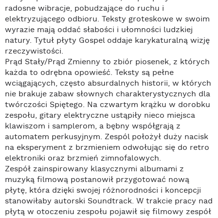
radosne wibracje, pobudzające do ruchu i
elektryzującego odbioru. Teksty groteskowe w swoim
wyrazie mają oddać słabości i ułomności ludzkiej
natury. Tytuł płyty Gospel oddaje karykaturalną wizję
rzeczywistości.
Prąd Stały/Prąd Zmienny to zbiór piosenek, z których
każda to odrębna opowieść. Teksty są pełne
wciągających, często absurdalnych historii, w których
nie brakuje zabaw słownych charakterystycznych dla
twórczości Spiętego. Na czwartym krążku w dorobku
zespołu, gitary elektryczne ustąpiły nieco miejsca
klawiszom i samplerom, a bębny współgrają z
automatem perkusyjnym. Zespól położył duży nacisk
na eksperyment z brzmieniem odwołując się do retro
elektroniki oraz brzmień zimnofalowych.
Zespół zainspirowany klasycznymi albumami z
muzyką filmową postanowił przygotować nową
płytę, która dzięki swojej różnorodności i koncepcji
stanowiłaby autorski Soundtrack. W trakcie pracy nad
płytą w otoczeniu zespołu pojawił się filmowy zespół