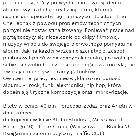
producencki, który po wysłuchaniu wersji demo
albumu wyraził chęć realizacji filmu, którego
scenariusz opierałby się na muzyce i tekstach Lao
Che, jednak z powodu problemów technicznych
pomysł nie został sfinalizowany. Ponieważ prace nad
płytą toczyły się niezależnie od ekipy filmowej,
muzycy wrócili do swojego pierwotnego pomysłu na
album. Jak na każdej wcześniejszej płycie, zespół
postanowił pójść w nieznanym kierunku, pozwalając
sobie na swobodne czerpanie z bogactwa muzyki, nie
zważając na sztywne ramy gatunków.
Owocem tej pracy jest niezwykła różnorodność
albumu - rock, funk, elektronika, hip hop, którą
dopełniają liryczne kompozycje oraz improwizacje.
Bilety w cenie: 40 pln - przedsprzedaż oraz 47 pln w
dniu koncertu
do kupienia w kasie Klubu Stodoła (Warszawa ul.
Batorego 10) i TicketClubie (Warszawa, ul. Bracka 25 -
Księgarnia i Salon muzyczny Traffic Club);