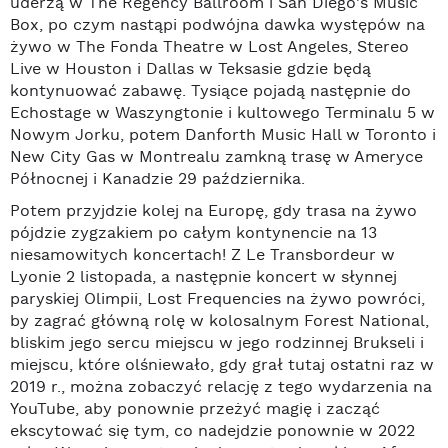
uderzą w The Regency Ballroom i San Diego's Music
Box, po czym nastąpi podwójna dawka występów na
żywo w The Fonda Theatre w Lost Angeles, Stereo
Live w Houston i Dallas w Teksasie gdzie będą
kontynuować zabawę. Tysiące pojadą następnie do
Echostage w Waszyngtonie i kultowego Terminalu 5 w
Nowym Jorku, potem Danforth Music Hall w Toronto i
New City Gas w Montrealu zamkną trasę w Ameryce
Północnej i Kanadzie 29 października.
Potem przyjdzie kolej na Europę, gdy trasa na żywo
pójdzie zygzakiem po całym kontynencie na 13
niesamowitych koncertach! Z Le Transbordeur w
Lyonie 2 listopada, a następnie koncert w słynnej
paryskiej Olimpii, Lost Frequencies na żywo powróci,
by zagrać główną rolę w kolosalnym Forest National,
bliskim jego sercu miejscu w jego rodzinnej Brukseli i
miejscu, które olśniewało, gdy grał tutaj ostatni raz w
2019 r., można zobaczyć relację z tego wydarzenia na
YouTube, aby ponownie przeżyć magię i zacząć
ekscytować się tym, co nadejdzie ponownie w 2022