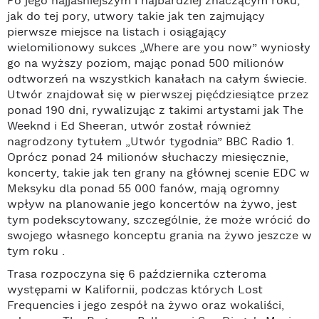
Po jego najjaśniejszym i najbardziej znaczącym roku,
jak do tej pory, utwory takie jak ten zajmujący
pierwsze miejsce na listach i osiągający
wielomilionowy sukces „Where are you now” wyniosły
go na wyższy poziom, mając ponad 500 milionów
odtworzeń na wszystkich kanałach na całym świecie.
Utwór znajdował się w pierwszej pięćdziesiątce przez
ponad 190 dni, rywalizując z takimi artystami jak The
Weeknd i Ed Sheeran, utwór został również
nagrodzony tytułem „Utwór tygodnia” BBC Radio 1.
Oprócz ponad 24 milionów słuchaczy miesięcznie,
koncerty, takie jak ten grany na głównej scenie EDC w
Meksyku dla ponad 55 000 fanów, mają ogromny
wpływ na planowanie jego koncertów na żywo, jest
tym podekscytowany, szczególnie, że może wrócić do
swojego własnego konceptu grania na żywo jeszcze w
tym roku .
Trasa rozpoczyna się 6 października czteroma
występami w Kalifornii, podczas których Lost
Frequencies i jego zespół na żywo oraz wokaliści,