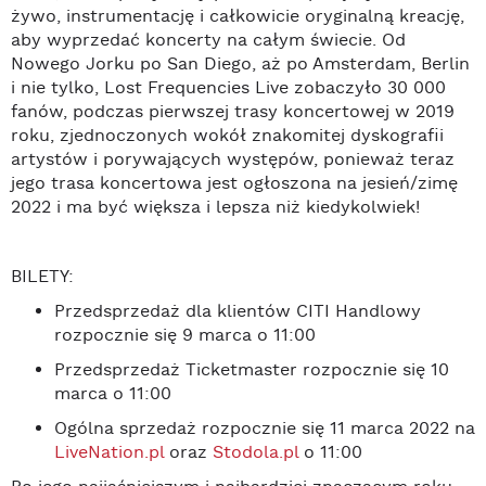
żywo, instrumentację i całkowicie oryginalną kreację,
aby wyprzedać koncerty na całym świecie. Od
Nowego Jorku po San Diego, aż po Amsterdam, Berlin
i nie tylko, Lost Frequencies Live zobaczyło 30 000
fanów, podczas pierwszej trasy koncertowej w 2019
roku, zjednoczonych wokół znakomitej dyskografii
artystów i porywających występów, ponieważ teraz
jego trasa koncertowa jest ogłoszona na jesień/zimę
2022 i ma być większa i lepsza niż kiedykolwiek!
BILETY
:
Przedsprzedaż dla klient
ó
w CITI Handlowy
rozpocznie się 9 marca o 11:00
Przedsprzedaż Ticketmaster rozpocznie się 10
marca o 11:00
Og
ó
lna sprzedaż rozpocznie się 11 marca 2022
na
LiveNation.pl
oraz
Stodola.pl
o 11:00