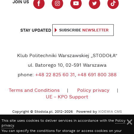
JOIN US
STAY UPDATED
SUBSCRIBE
NEWSLETTER
Klub Politechniki Warszawskiej „STODOŁA”
ul. Batorego 10, 02-591 Warszawa
phone:
+48 22 825 60 31
,
+48 691 800 388
Terms and Conditions
Policy privacy
UE - KPO Support
Copyright © Stodola.pl. 2012-2026 Powered by
XIDEMIA CMS
This site uses cookies to deliver services in accordance with the
Policy
privacy
.
You can specify the conditions for storage or access cookies on your