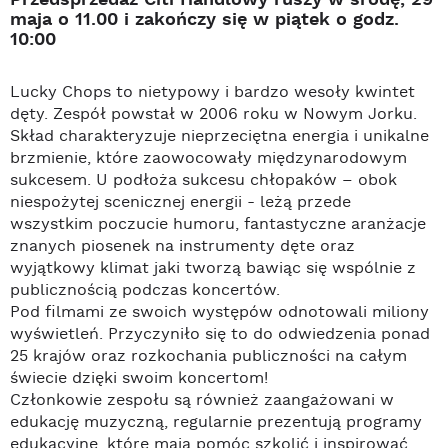
maja o 11.00 i zakończy się w piątek o godz.
10:00
Lucky Chops to nietypowy i bardzo wesoły kwintet
dęty. Zespół powstał w 2006 roku w Nowym Jorku.
Skład charakteryzuje nieprzeciętna energia i unikalne
brzmienie, które zaowocowały międzynarodowym
sukcesem. U podłoża sukcesu chłopaków – obok
niespożytej scenicznej energii - leżą przede
wszystkim poczucie humoru, fantastyczne aranżacje
znanych piosenek na instrumenty dęte oraz
wyjątkowy klimat jaki tworzą bawiąc się wspólnie z
publicznością podczas koncertów.
Pod filmami ze swoich występów odnotowali miliony
wyświetleń. Przyczyniło się to do odwiedzenia ponad
25 krajów oraz rozkochania publiczności na całym
świecie dzięki swoim koncertom!
Członkowie zespołu są również zaangażowani w
edukację muzyczną, regularnie prezentują programy
edukacyjne, które mają pomóc szkolić i inspirować