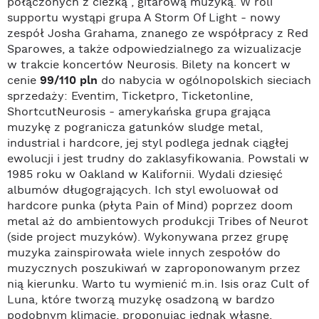
połączonych z cieżką , gitarową muzyką. W roli
supportu wystąpi grupa A Storm Of Light - nowy
zespół Josha Grahama, znanego ze współpracy z Red
Sparowes, a także odpowiedzialnego za wizualizacje
w trakcie koncertów Neurosis. Bilety na koncert w
cenie
99/110 pln
do nabycia w ogólnopolskich sieciach
sprzedaży: Eventim, Ticketpro, Ticketonline,
ShortcutNeurosis - amerykańska grupa grająca
muzykę z pogranicza gatunków sludge metal,
industrial i hardcore, jej styl podlega jednak ciągłej
ewolucji i jest trudny do zaklasyfikowania. Powstali w
1985 roku w Oakland w Kalifornii. Wydali dziesięć
albumów długogrających. Ich styl ewoluował od
hardcore punka (płyta Pain of Mind) poprzez doom
metal aż do ambientowych produkcji Tribes of Neurot
(side project muzyków). Wykonywana przez grupę
muzyka zainspirowała wiele innych zespołów do
muzycznych poszukiwań w zaproponowanym przez
nią kierunku. Warto tu wymienić m.in. Isis oraz Cult of
Luna, które tworzą muzykę osadzoną w bardzo
podobnym klimacie, proponując jednak własne,