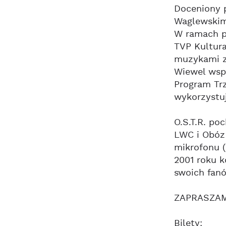
Doceniony p
Waglewskimi
W ramach pr
TVP Kultura
muzykami z 
Wiewel wspó
Program Trz
wykorzystuj
O.S.T.R. po
LWC i Obóz 
mikrofonu (
2001 roku k
swoich fanó
ZAPRASZA
Bilety: