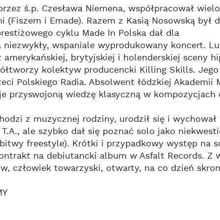
rzez ś.p. Czesława Niemena, współpracował wielo
 (Fiszem i Emade). Razem z Kasią Nosowską był d
estiżowego cyklu Made In Polska dał dla
 niezwykły, wspaniale wyprodukowany koncert. Lub
amerykańskiej, brytyjskiej i holenderskiej sceny 
łtworzy kolektyw producencki Killing Skills. Jego 
eci Polskiego Radia. Absolwent łódzkiej Akademii
e przyswojoną wiedzę klasyczną w kompozycjach o
chodzi z muzycznej rodziny, urodził się i wychował
T.A., ale szybko dał się poznać solo jako niekwe
bitwy freestyle). Krótki i przypadkowy występ na 
ontrakt na debiutancki album w Asfalt Records. Z wy
w, człowiek towarzyski, otwarty, na co dzień skro
MY