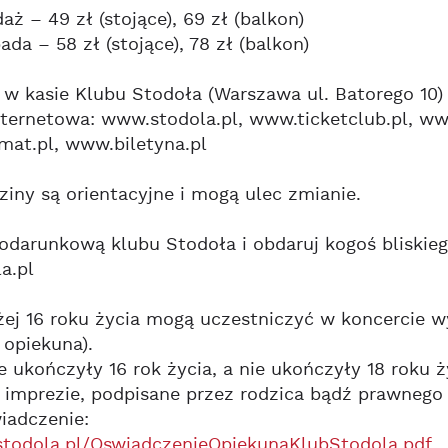
aż – 49 zł (stojące), 69 zł (balkon)
ada – 58 zł (stojące), 78 zł (balkon)
 w kasie Klubu Stodoła (Warszawa ul. Batorego 10)
ternetowa: www.stodola.pl, www.ticketclub.pl, www
mat.pl, www.biletyna.pl
iny są orientacyjne i mogą ulec zmianie.
podarunkową klubu Stodoła i obdaruj kogoś bliski
a.pl
ej 16 roku życia mogą uczestniczyć w koncercie w
 opiekuna).
e ukończyły 16 rok życia, a nie ukończyły 18 roku
 imprezie, podpisane przez rodzica bądź prawnego
iadczenie:
i.stodola.pl/OswiadczenieOpiekunaKlubStodola.pdf