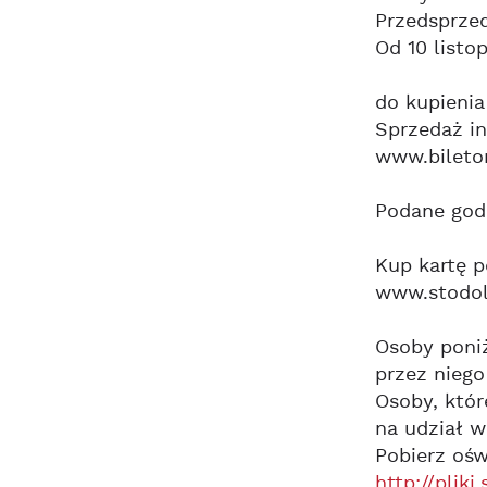
Przedsprzed
Od 10 listop
do kupienia
Sprzedaż in
www.bileto
Podane godz
Kup kartę 
www.stodol
Osoby poniż
przez niego
Osoby, któr
na udział w
Pobierz ośw
http://plik