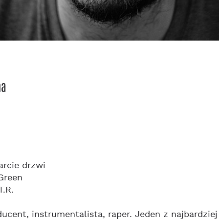
na
arcie drzwi
Green
T.R.
ucent, instrumentalista, raper. Jeden z najbardzie