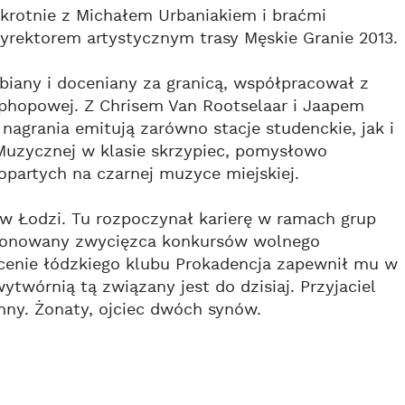
krotnie z Michałem Urbaniakiem i braćmi
yrektorem artystycznym trasy Męskie Granie 2013.
iany i doceniany za granicą, współpracował z
hiphopowej. Z Chrisem Van Rootselaar i Jaapem
nagrania emitują zarówno stacje studenckie, jak i
 Muzycznej w klasie skrzypiec, pomysłowo
partych na czarnej muzyce miejskiej.
 w Łodzi. Tu rozpoczynał karierę w ramach grup
stionowany zwycięzca konkursów wolnego
scenie łódzkiego klubu Prokadencja zapewnił mu w
twórnią tą związany jest do dzisiaj. Przyjaciel
mny. Żonaty, ojciec dwóch synów.