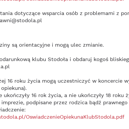
tania dotyczące wsparcia osób z problemami z por
rawni@stodola.pl
iny są orientacyjne i mogą ulec zmianie.
podarunkową klubu Stodoła i obdaruj kogoś bliski
a.pl
ej 16 roku życia mogą uczestniczyć w koncercie w
 opiekuna).
e ukończyły 16 rok życia, a nie ukończyły 18 roku
 imprezie, podpisane przez rodzica bądź prawnego
iadczenie:
i.stodola.pl/OswiadczenieOpiekunaKlubStodola.pdf