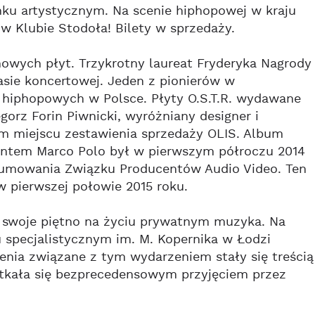
ku artystycznym. Na scenie hiphopowej w kraju
 w Klubie Stodoła! Bilety w sprzedaży.
owych płyt. Trzykrotny laureat Fryderyka Nagrody
asie koncertowej. Jeden z pionierów w
 hiphopowych w Polsce. Płyty O.S.T.R. wydawane
orz Forin Piwnicki, wyróżniany designer i
zym miejscu zestawienia sprzedaży OLIS. Album
entem Marco Polo był w pierwszym półroczu 2014
odsumowania Związku Producentów Audio Video. Ten
 pierwszej połowie 2015 roku.
y swoje piętno na życiu prywatnym muzyka. Na
 specjalistycznym im. M. Kopernika w Łodzi
ślenia związane z tym wydarzeniem stały się treścią
potkała się bezprecedensowym przyjęciem przez