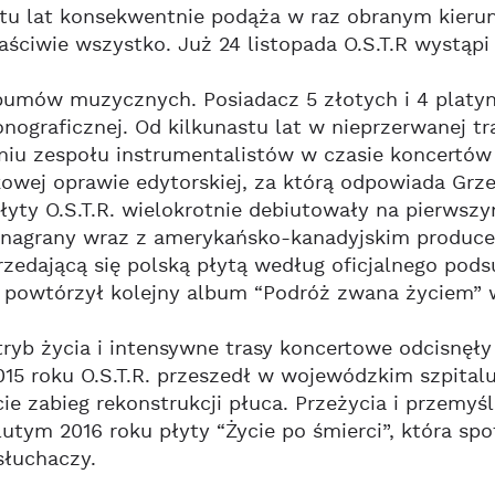
tu lat konsekwentnie podąża w raz obranym kierun
aściwie wszystko. Już 24 listopada O.S.T.R wystąpi
bumów muzycznych. Posiadacz 5 złotych i 4 platyn
nograficznej. Od kilkunastu lat w nieprzerwanej tr
niu zespołu instrumentalistów w czasie koncertów
owej oprawie edytorskiej, za którą odpowiada Grzeg
 Płyty O.S.T.R. wielokrotnie debiutowały na pierws
” nagrany wraz z amerykańsko-kanadyjskim produc
przedającą się polską płytą według oficjalnego p
 powtórzył kolejny album “Podróż zwana życiem” w
ryb życia i intensywne trasy koncertowe odcisnęł
15 roku O.S.T.R. przeszedł w wojewódzkim szpitalu
cie zabieg rekonstrukcji płuca. Przeżycia i przemy
utym 2016 roku płyty “Życie po śmierci”, która s
słuchaczy.