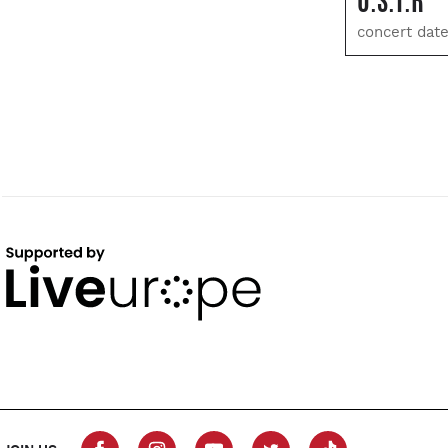
O.S.T.R
concert date