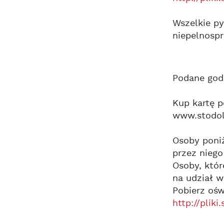
Wszelkie py
niepelnosp
Podane godz
Kup kartę 
www.stodol
Osoby poniż
przez niego
Osoby, któr
na udział w
Pobierz ośw
http://plik